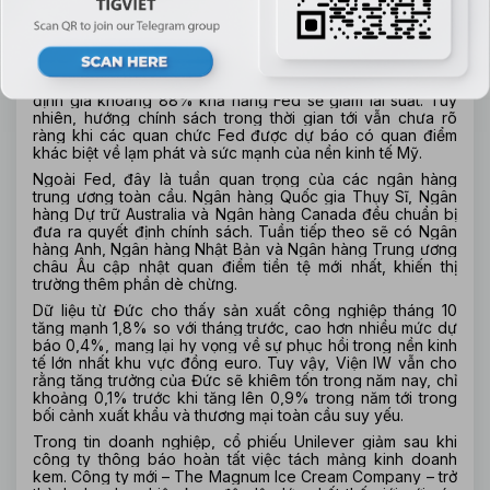
Tâm điểm của thị trường là quyết định lãi suất của Fed. 
Ngân hàng trung ương Mỹ được kỳ vọng rộng rãi sẽ cắt 
giảm lãi suất vào thứ Tư, đặc biệt sau khi chỉ số PCE lõi 
tháng 9 được công bố trễ cho thấy mức tăng thấp hơn dự 
kiến. Theo công cụ FedWatch của CME, thị trường đang 
định giá khoảng 88% khả năng Fed sẽ giảm lãi suất. Tuy 
nhiên, hướng chính sách trong thời gian tới vẫn chưa rõ 
ràng khi các quan chức Fed được dự báo có quan điểm 
khác biệt về lạm phát và sức mạnh của nền kinh tế Mỹ.
Ngoài Fed, đây là tuần quan trọng của các ngân hàng 
trung ương toàn cầu. Ngân hàng Quốc gia Thụy Sĩ, Ngân 
hàng Dự trữ Australia và Ngân hàng Canada đều chuẩn bị 
đưa ra quyết định chính sách. Tuần tiếp theo sẽ có Ngân 
hàng Anh, Ngân hàng Nhật Bản và Ngân hàng Trung ương 
châu Âu cập nhật quan điểm tiền tệ mới nhất, khiến thị 
trường thêm phần dè chừng.
Dữ liệu từ Đức cho thấy sản xuất công nghiệp tháng 10 
tăng mạnh 1,8% so với tháng trước, cao hơn nhiều mức dự 
báo 0,4%, mang lại hy vọng về sự phục hồi trong nền kinh 
tế lớn nhất khu vực đồng euro. Tuy vậy, Viện IW vẫn cho 
rằng tăng trưởng của Đức sẽ khiêm tốn trong năm nay, chỉ 
khoảng 0,1% trước khi tăng lên 0,9% trong năm tới trong 
bối cảnh xuất khẩu và thương mại toàn cầu suy yếu.
Trong tin doanh nghiệp, cổ phiếu Unilever giảm sau khi 
công ty thông báo hoàn tất việc tách mảng kinh doanh 
kem. Công ty mới – The Magnum Ice Cream Company – trở 