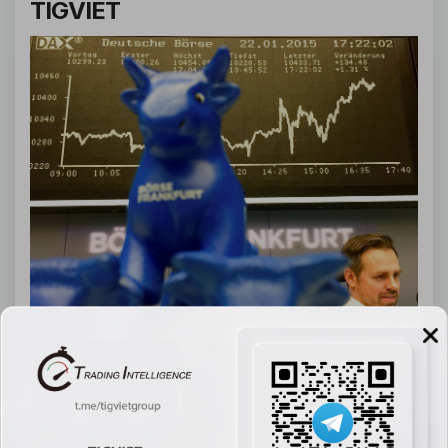
TIGVIET
Cổ phiếu châu Âu mở cửa giao dịch thận trọng vào thứ Hai 
khi các nhà đầu tư chờ đợi kết quả cuộc họp chính sách 
kéo dài hai ngày của Cục Dự trữ Liên bang, dự kiến kết 
thúc vào giữa tuần. Vào lúc 03:25 ET (08:25 GMT), chỉ số 
DAX của Đức giảm 0,1%, CAC 40 của Pháp giảm 0,3%, 
trong khi FTSE 100 của Anh nhích nhẹ 0,1%.