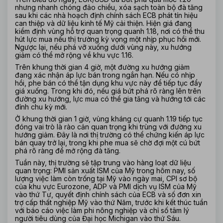
nhưng nhanh chóng đảo chiều, xóa sạch toàn bộ đà tăng 
sau khi các nhà hoạch định chính sách ECB phát tín hiệu 
can thiệp và dữ liệu kinh tế Mỹ cải thiện. Hiện giá đang 
kiểm định vùng hỗ trợ quan trọng quanh 1.18, nơi có thể thu 
hút lực mua nếu thị trường kỳ vọng một nhịp phục hồi mới. 
Ngược lại, nếu phá vỡ xuống dưới vùng này, xu hướng 
giảm có thể mở rộng về khu vực 1.16.
Trên khung thời gian 4 giờ, một đường xu hướng giảm 
đang xác nhận áp lực bán trong ngắn hạn. Nếu có nhịp 
hồi, phe bán có thể tận dụng khu vực này để tiếp tục đẩy 
giá xuống. Trong khi đó, nếu giá bứt phá rõ ràng lên trên 
đường xu hướng, lực mua có thể gia tăng và hướng tới các 
đỉnh chu kỳ mới.
Ở khung thời gian 1 giờ, vùng kháng cự quanh 1.19 tiếp tục 
đóng vai trò là rào cản quan trọng khi trùng với đường xu 
hướng giảm. Đây là nơi thị trường có thể chứng kiến áp lực 
bán quay trở lại, trong khi phe mua sẽ chờ đợi một cú bứt 
phá rõ ràng để mở rộng đà tăng.
Tuần này, thị trường sẽ tập trung vào hàng loạt dữ liệu 
quan trọng: PMI sản xuất ISM của Mỹ trong hôm nay, số 
lượng việc làm còn trống tại Mỹ vào ngày mai, CPI sơ bộ 
của khu vực Eurozone, ADP và PMI dịch vụ ISM của Mỹ 
vào thứ Tư, quyết định chính sách của ECB và số đơn xin 
trợ cấp thất nghiệp Mỹ vào thứ Năm, trước khi kết thúc tuần 
với báo cáo việc làm phi nông nghiệp và chỉ số tâm lý 
người tiêu dùng của Đại học Michigan vào thứ Sáu.