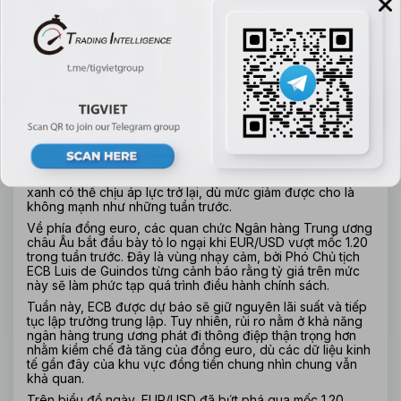
Biểu đồ phân tích kỹ thuật khung ngày EUR/USD.
Báo cáo việc làm phi nông nghiệp sẽ là tâm điểm trong 
tuần này, nhưng thị trường cũng sẽ theo dõi nhiều dữ liệu 
quan trọng khác. Hiện nhà đầu tư đang định giá khoảng 55 
điểm cơ bản nới lỏng vào cuối năm. Nếu dữ liệu khả quan, 
kỳ vọng này có thể bị điều chỉnh giảm, qua đó hỗ trợ đồng 
USD. Ngược lại, nếu số liệu yếu hơn dự báo, đồng bạc 
xanh có thể chịu áp lực trở lại, dù mức giảm được cho là 
không mạnh như những tuần trước.
Về phía đồng euro, các quan chức Ngân hàng Trung ương 
châu Âu bắt đầu bày tỏ lo ngại khi EUR/USD vượt mốc 1.20 
trong tuần trước. Đây là vùng nhạy cảm, bởi Phó Chủ tịch 
ECB Luis de Guindos từng cảnh báo rằng tỷ giá trên mức 
này sẽ làm phức tạp quá trình điều hành chính sách.
Tuần này, ECB được dự báo sẽ giữ nguyên lãi suất và tiếp 
tục lập trường trung lập. Tuy nhiên, rủi ro nằm ở khả năng 
ngân hàng trung ương phát đi thông điệp thận trọng hơn 
nhằm kiềm chế đà tăng của đồng euro, dù các dữ liệu kinh 
tế gần đây của khu vực đồng tiền chung nhìn chung vẫn 
khả quan.
Trên biểu đồ ngày, EUR/USD đã bứt phá qua mốc 1.20 