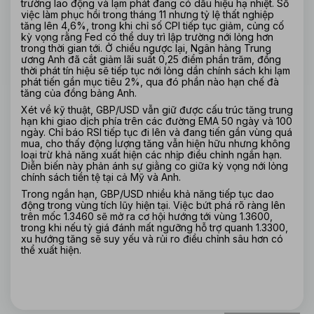
trường lao động và lạm phát đang có dấu hiệu hạ nhiệt. Số 
việc làm phục hồi trong tháng 11 nhưng tỷ lệ thất nghiệp 
tăng lên 4,6%, trong khi chỉ số CPI tiếp tục giảm, củng cố 
kỳ vọng rằng Fed có thể duy trì lập trường nới lỏng hơn 
trong thời gian tới. Ở chiều ngược lại, Ngân hàng Trung 
ương Anh đã cắt giảm lãi suất 0,25 điểm phần trăm, đồng 
thời phát tín hiệu sẽ tiếp tục nới lỏng dần chính sách khi lạm 
phát tiến gần mục tiêu 2%, qua đó phần nào hạn chế đà 
tăng của đồng bảng Anh.
Xét về kỹ thuật, GBP/USD vẫn giữ được cấu trúc tăng trung 
hạn khi giao dịch phía trên các đường EMA 50 ngày và 100 
ngày. Chỉ báo RSI tiếp tục đi lên và đang tiến gần vùng quá 
mua, cho thấy động lượng tăng vẫn hiện hữu nhưng không 
loại trừ khả năng xuất hiện các nhịp điều chỉnh ngắn hạn. 
Diễn biến này phản ánh sự giằng co giữa kỳ vọng nới lỏng 
chính sách tiền tệ tại cả Mỹ và Anh.
Trong ngắn hạn, GBP/USD nhiều khả năng tiếp tục dao 
động trong vùng tích lũy hiện tại. Việc bứt phá rõ ràng lên 
trên mốc 1.3460 sẽ mở ra cơ hội hướng tới vùng 1.3600, 
trong khi nếu tỷ giá đánh mất ngưỡng hỗ trợ quanh 1.3300, 
xu hướng tăng sẽ suy yếu và rủi ro điều chỉnh sâu hơn có 
thể xuất hiện.