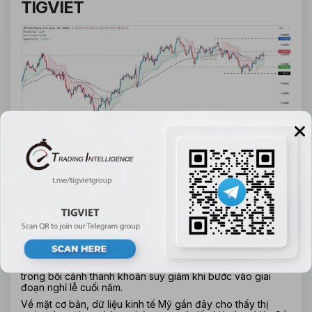
TIGVIET
Biểu đồ phân tích GBP/USD (Nguồn TradingView ).
Tỷ giá GBP/USD tiếp tục duy trì trạng thái đi ngang trong 
biên độ hẹp sau khi thị trường hấp thụ loạt thông tin kinh tế 
quan trọng từ Mỹ và quyết định chính sách tiền tệ mới nhất 
của Ngân hàng Trung ương Anh. Hiện cặp tiền này giao 
dịch quanh vùng 1.3370–1.3380, thấp hơn mức đỉnh trong 
tháng là 1.3460, cho thấy tâm lý thận trọng của nhà đầu tư 
trong bối cảnh thanh khoản suy giảm khi bước vào giai 
đoạn nghỉ lễ cuối năm.
Về mặt cơ bản, dữ liệu kinh tế Mỹ gần đây cho thấy thị 