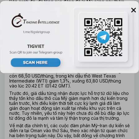
Bên cạnh đó, đà tăng của đồng đô la Mỹ cũng gây thêm 
áp lực lên thị trường năng lượng. Đồng bạc xanh mạnh lên 
trong bối cảnh giới đầu tư chuẩn bị cho báo cáo việc làm 
phi nông nghiệp quan trọng của Mỹ trong tháng 1, dự kiến 
công bố vào thứ Sáu, đồng thời theo dõi sát các cuộc họp 
chính sách tiền tệ của Ngân hàng Trung ương châu Âu 
(ECB) và Ngân hàng Anh (BOE) diễn ra trong ngày thứ 
Năm.
Sau phiên tăng mạnh vào thứ Tư, giá dầu thô đã đảo chiều 
giảm khi hoạt động chốt lời xuất hiện. Dù vậy, giá dầu vẫn 
đang giao dịch thấp hơn so với đầu tuần, sau khi trước đó 
chịu áp lực bán mạnh trong bối cảnh thị trường hàng hóa 
toàn cầu đồng loạt điều chỉnh.
Cụ thể, giá dầu Brent kỳ hạn tháng 4 giảm 1,4%, xuống 
còn 68,50 USD/thùng, trong khi dầu thô West Texas 
Intermediate (WTI) giảm 1,3%, xuống 63,80 USD/thùng 
vào lúc 20:42 ET (01:42 GMT).
Trước đó, giá dầu từng nhận được lực hỗ trợ từ dữ liệu cho 
thấy tồn kho dầu thô của Mỹ giảm mạnh hơn dự kiến trong 
tuần trước, khi điều kiện thời tiết cực kỳ lạnh giá đã làm 
gián đoạn hoạt động sản xuất tại nhiều khu vực trên cả 
nước. Tuy nhiên, yếu tố này hiện chưa đủ để bù đắp áp lực 
từ đồng đô la mạnh và tâm lý thận trọng của thị trường.
Về mặt địa chính trị, các cuộc đàm phán Mỹ–Iran dự kiến sẽ 
diễn ra tại Oman vào thứ Sáu, theo xác nhận từ quan chức 
hai bên trong tuần này. Dù vậy, bất đồng về chương trình 