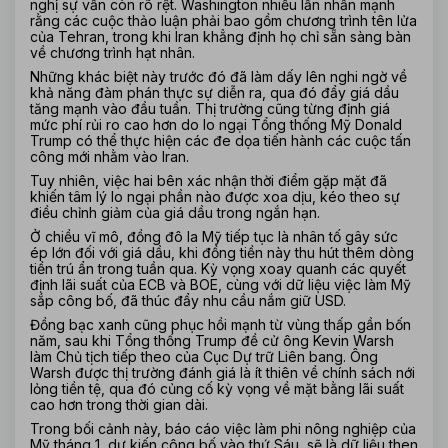
nghị sự vẫn còn rõ rệt. Washington nhiều lần nhấn mạnh 
rằng các cuộc thảo luận phải bao gồm chương trình tên lửa 
của Tehran, trong khi Iran khẳng định họ chỉ sẵn sàng bàn 
về chương trình hạt nhân.
Những khác biệt này trước đó đã làm dấy lên nghi ngờ về 
khả năng đàm phán thực sự diễn ra, qua đó đẩy giá dầu 
tăng mạnh vào đầu tuần. Thị trường cũng từng định giá 
mức phí rủi ro cao hơn do lo ngại Tổng thống Mỹ Donald 
Trump có thể thực hiện các đe dọa tiến hành các cuộc tấn 
công mới nhằm vào Iran.
Tuy nhiên, việc hai bên xác nhận thời điểm gặp mặt đã 
khiến tâm lý lo ngại phần nào được xoa dịu, kéo theo sự 
điều chỉnh giảm của giá dầu trong ngắn hạn.
Ở chiều vĩ mô, đồng đô la Mỹ tiếp tục là nhân tố gây sức 
ép lớn đối với giá dầu, khi đồng tiền này thu hút thêm dòng 
tiền trú ẩn trong tuần qua. Kỳ vọng xoay quanh các quyết 
định lãi suất của ECB và BOE, cùng với dữ liệu việc làm Mỹ 
sắp công bố, đã thúc đẩy nhu cầu nắm giữ USD.
Đồng bạc xanh cũng phục hồi mạnh từ vùng thấp gần bốn 
năm, sau khi Tổng thống Trump đề cử ông Kevin Warsh 
làm Chủ tịch tiếp theo của Cục Dự trữ Liên bang. Ông 
Warsh được thị trường đánh giá là ít thiên về chính sách nới 
lỏng tiền tệ, qua đó củng cố kỳ vọng về mặt bằng lãi suất 
cao hơn trong thời gian dài.
Trong bối cảnh này, báo cáo việc làm phi nông nghiệp của 
Mỹ tháng 1, dự kiến công bố vào thứ Sáu, sẽ là dữ liệu then 