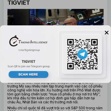
TIGVIET
Giới đầu tư toàn cầu đang dần chuyển hướng khỏi thị 
trường Mỹ sau nhiều năm tập trung mạnh vào các cổ phiếu 
công nghệ vốn hóa lớn. Xu hướng mới trên Phố Wall được 
tóm gọn bằng chiến lược “mua cổ phiếu ở mọi nơi trừ Mỹ”, 
khi nhà đầu tư tìm kiếm cơ hội định giá hấp dẫn hơn tại 
châu Âu, Nhật Bản và các thị trường mới nổi.
Nhiều chỉ số quốc tế đã vượt trội so với S&P 500 trong năm 