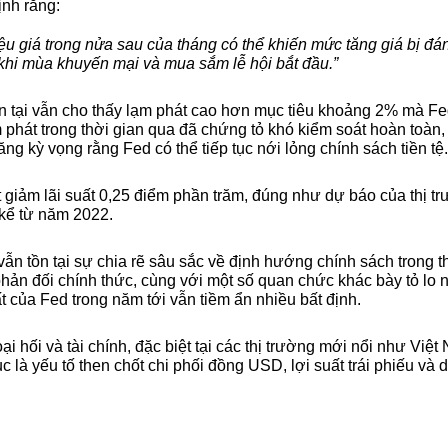
nh rằng: 
liệu giá trong nửa sau của tháng có thể khiến mức tăng giá bị đ
khi mùa khuyến mại và mua sắm lễ hội bắt đầu.”
ện tại vẫn cho thấy lạm phát cao hơn mục tiêu khoảng 2% mà Fe
phát trong thời gian qua đã chứng tỏ khó kiểm soát hoàn toàn,
ăng kỳ vọng rằng Fed có thể tiếp tục nới lỏng chính sách tiền tệ.
 giảm lãi suất 0,25 điểm phần trăm, đúng như dự báo của thị tr
kể từ năm 2022.
ẫn tồn tại sự chia rẽ sâu sắc về định hướng chính sách trong thờ
hản đối chính thức, cùng với một số quan chức khác bày tỏ lo n
uất của Fed trong năm tới vẫn tiềm ẩn nhiều bất định.
ại hối và tài chính, đặc biệt tại các thị trường mới nổi như Việ
ục là yếu tố then chốt chi phối đồng USD, lợi suất trái phiếu và