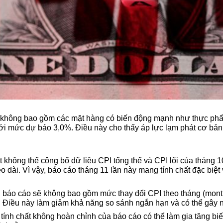
 – không bao gồm các mặt hàng có biến động mạnh như thực phẩ
ới mức dự báo 3,0%. Điều này cho thấy áp lực lạm phát cơ bản t
 không thể công bố dữ liệu CPI tổng thể và CPI lõi của tháng 10,
 dài. Vì vậy, báo cáo tháng 11 lần này mang tính chất đặc biệt
g báo cáo sẽ không bao gồm mức thay đổi CPI theo tháng (month
u. Điều này làm giảm khả năng so sánh ngắn hạn và có thể gây n
nh chất không hoàn chỉnh của báo cáo có thể làm gia tăng biến đ