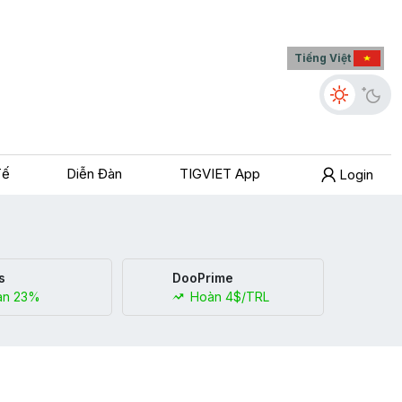
Tiếng Việt
Tế
Diễn Đàn
TIGVIET App
Login
s
DooPrime
n 23%
Hoàn 4$/TRL