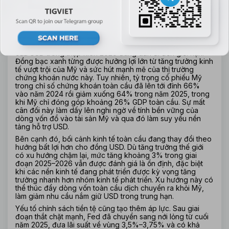
Nguyên nhân sâu xa đến từ việc chu kỳ tăng giá kéo dài 
của USD trong thập niên 2020 đang dần đi đến giới hạn. 
Đồng bạc xanh từng được hưởng lợi lớn từ tăng trưởng kinh 
tế vượt trội của Mỹ và sức hút mạnh mẽ của thị trường 
chứng khoán nước này. Tuy nhiên, tỷ trọng cổ phiếu Mỹ 
trong chỉ số chứng khoán toàn cầu đã lên tới đỉnh 66% 
vào năm 2024 rồi giảm xuống 64% trong năm 2025, trong 
khi Mỹ chỉ đóng góp khoảng 26% GDP toàn cầu. Sự mất 
cân đối này làm dấy lên nghi ngờ về tính bền vững của 
dòng vốn đổ vào tài sản Mỹ và qua đó làm suy yếu nền 
tảng hỗ trợ USD.
Bên cạnh đó, bối cảnh kinh tế toàn cầu đang thay đổi theo 
hướng bất lợi hơn cho đồng USD. Dù tăng trưởng thế giới 
có xu hướng chậm lại, mức tăng khoảng 3% trong giai 
đoạn 2025–2026 vẫn được đánh giá là ổn định, đặc biệt 
khi các nền kinh tế đang phát triển được kỳ vọng tăng 
trưởng nhanh hơn nhóm kinh tế phát triển. Xu hướng này có 
thể thúc đẩy dòng vốn toàn cầu dịch chuyển ra khỏi Mỹ, 
làm giảm nhu cầu nắm giữ USD trong trung hạn.
Yếu tố chính sách tiền tệ cũng tạo thêm áp lực. Sau giai 
đoạn thắt chặt mạnh, Fed đã chuyển sang nới lỏng từ cuối 
năm 2025, đưa lãi suất về vùng 3,5%–3,75% và có khả 