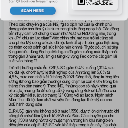
Đồng đô la ghi nhận mức tăng nhẹ sau khi Thượng viện Mỹ thông 
qua dự luật ngân sách nhằm chấm dứt tình trạng đóng cửa chính 
phủ kéo dài. Dự luật này hiện đã được chuyển sang Hạ viện, nơi 
Chủ tịch Mike Johnson bày tỏ mong muốn thông qua sớm vào thứ 
Tư trước khi trình lên Tổng thống Donald Trump ký ban hành. 
Theo các chuyên gia của ING, “giao dịch mở cửa lại chính phủ 
đang phản ánh tâm lý ưa rủi ro trong thị trường ngoại hối. Các đồng 
tiền nhạy cảm với chứng khoán như AUD và NZD tăng nhẹ, trong 
khi JPY chịu áp lực giảm.” Việc chính phủ mở cửa trở lại cũng sẽ 
cho phép Mỹ công bố các dữ liệu kinh tế bị trì hoãn, giúp thị trường 
có thêm cơ sở đánh giá sức khỏe nền kinh tế. Trước đó, chỉ số tâm 
lý người tiêu dùng Đại học Michigan đã giảm xuống mức thấp nhất 
trong gần 3 năm rưỡi, làm gia tăng kỳ vọng Fed có thể cắt giảm lãi 
suất vào tháng 12.
Trên thị trường châu Âu, GBP/USD giảm 0,4% xuống 1,3124, sau 
khi dữ liệu cho thấy tỷ lệ thất nghiệp của Anh tăng lên 5,0% từ 
4,8%, mức cao nhất kể từ tháng 2/2021. Đồng thời, tăng trưởng tiền 
lương (không bao gồm thưởng) cũng chậm lại còn 4,6% trong ba 
tháng tính đến tháng 9. Theo ING, “những con số này không quá 
tiêu cực, nhưng đủ để củng cố kỳ vọng rằng BoE sẽ bắt đầu chu 
kỳ cắt giảm lãi suất vào tháng 12.” Cùng với áp lực từ Ngân sách 
Mùa Thu, dữ liệu lạm phát và việc làm đang tạo thêm lý do cho 
BoE hành động sớm.
EUR/USD gần như không đổi ở mức 1,1556, duy trì ổn định trước khi 
công bố chỉ số tâm lý kinh tế ZEW của Đức. Các chuyên gia cho 
rằng 1,150 là vùng hỗ trợ kỹ thuật mạnh, trong khi khả năng biến 
động lớn của cặp EUR/USD vẫn khá thấp trong tuần này. Tại châu 