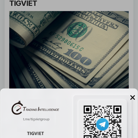
TIGVIET
Đồng đô la Mỹ tăng nhẹ vào ngày thứ Ba (11/11) khi thị trường đón 
nhận tín hiệu tích cực về tiến trình chấm dứt đợt đóng cửa chính 
phủ Mỹ kéo dài nhất trong lịch sử, trong khi bảng Anh suy yếu do 
dữ liệu việc làm yếu hơn dự kiến, củng cố khả năng Ngân hàng 
Anh (BoE) sẽ cắt giảm lãi suất trong tháng tới. Vào lúc 04:10 ET 
(09:10 GMT), chỉ số đồng đô la Mỹ (DXY) – đo sức mạnh của USD 
so với rổ sáu đồng tiền chính – tăng 0,1% lên 99,580.