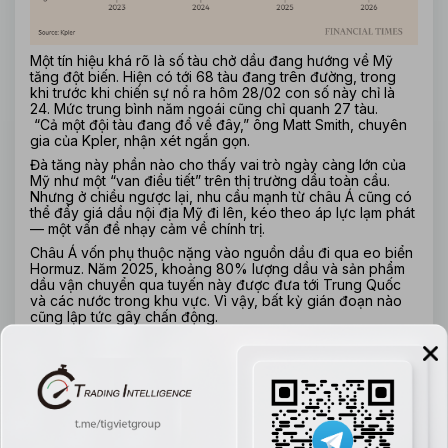
Một tín hiệu khá rõ là số tàu chở dầu đang hướng về Mỹ 
tăng đột biến. Hiện có tới 68 tàu đang trên đường, trong 
khi trước khi chiến sự nổ ra hôm 28/02 con số này chỉ là 
24. Mức trung bình năm ngoái cũng chỉ quanh 27 tàu.
 “Cả một đội tàu đang đổ về đây,” ông Matt Smith, chuyên 
gia của Kpler, nhận xét ngắn gọn.
Đà tăng này phần nào cho thấy vai trò ngày càng lớn của 
Mỹ như một “van điều tiết” trên thị trường dầu toàn cầu. 
Nhưng ở chiều ngược lại, nhu cầu mạnh từ châu Á cũng có 
thể đẩy giá dầu nội địa Mỹ đi lên, kéo theo áp lực lạm phát 
— một vấn đề nhạy cảm về chính trị.
Châu Á vốn phụ thuộc nặng vào nguồn dầu đi qua eo biển 
Hormuz. Năm 2025, khoảng 80% lượng dầu và sản phẩm 
dầu vận chuyển qua tuyến này được đưa tới Trung Quốc 
và các nước trong khu vực. Vì vậy, bất kỳ gián đoạn nào 
cũng lập tức gây chấn động.
Dù thỏa thuận ngừng bắn kéo dài hai tuần giữa Mỹ và Iran 
đã thắp lên hy vọng tuyến vận tải này sớm thông suốt trở 
lại, tình hình vẫn rất khó đoán. Iran thậm chí tuyên bố đóng 
eo biển vào ngày 08/04 sau các cuộc tấn công của Israel 
vào Lebanon.
Chỉ riêng việc gián đoạn kéo dài tại tuyến đường vận 
chuyển khoảng 20% nguồn cung dầu toàn cầu cũng đủ 