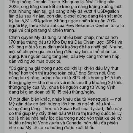
Tổng thống Donald Trump. Khi quay lại Nhà Trắng năm 
2025, ông từng cam kết sẽ kéo giá năng lượng xuống một 
nửa. Nhưng hiện tại, giá xăng ở Mỹ đã vượt 4 USD/gallon 
lần đầu sau 4 năm, còn dầu diesel cũng đang tiến sát mức 
kỷ lục 5,81 USD/gallon. Không ngạc nhiên khi gần 70% 
người Mỹ, theo khảo sát của Pew Research Center, tỏ ra lo 
ngại về chi phí tăng vì chiến tranh.
Chính quyền Mỹ đã tung ra nhiều biện pháp, như xả hơn 
170 triệu thùng dầu từ Kho Dự trữ Dầu Chiến lược (SPR) và 
nới lỏng một số quy định môi trường để hạ nhiệt giá. Nhưng 
một số chuyên gia cho rằng điều này lại có thể phản tác 
dụng. Khi nguồn cung tăng lên, dầu Mỹ càng trở nên hấp 
dẫn với người mua quốc tế.
“Cố gắng hạ giá trong nước đôi khi lại khiến dầu Mỹ ‘hút 
hàng’ hơn trên thị trường toàn cầu,” ông Smith nói. Ông 
cũng lưu ý rằng lượng dầu xả từ SPR chỉ khoảng 1–1,5 triệu 
thùng/ngày — khá nhỏ so với mức tiêu thụ khoảng 20 triệu 
thùng/ngày của Mỹ, chưa kể nguồn cung từ Vùng Vịnh 
đang bị gián đoạn tới 10–15 triệu thùng/ngày.
Ở một diễn biến khác, nhập khẩu dầu từ Venezuela — nơi 
Mỹ gần đây có ảnh hưởng lớn hơn tới ngành dầu khí — 
cũng đang tăng. Theo bà Susan Bell của Rystad, điều này 
có thể giúp Mỹ đẩy thêm dầu WTI ra thị trường quốc tế. Lý 
do là nhiều nhà máy lọc dầu trong nước vốn thiết kế để xử 
lý dầu nặng từ Venezuela và Canada, nên dầu đá phiến 
nhẹ của Mỹ sẽ có xu hướng được xuất khẩu.