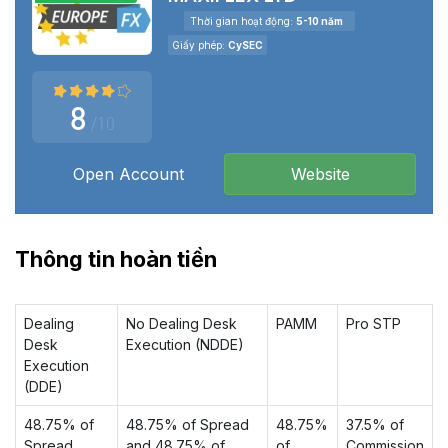
Thời gian hoạt động:
5-10 năm
Giấy phép:
CySEC
Doanh nghiệp không xác định
Nạp tối thiểu:
Liên hệ
8
/10
Tỉ lệ vốn:
Hoàn hảo
Open Account
Website
Thông tin hoàn tiền
Dealing
No Dealing Desk
PAMM
Pro STP
Desk
Execution (NDDE)
Execution
(DDE)
48.75% of
48.75% of Spread
48.75%
37.5% of
Spread
and 48.75% of
of
Commission