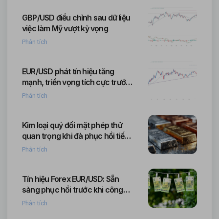
GBP/USD điều chỉnh sau dữ liệu
việc làm Mỹ vượt kỳ vọng
Phân tích
EUR/USD phát tín hiệu tăng
mạnh, triển vọng tích cực trước
loạt dữ liệu vĩ mô quan trọng
Phân tích
Kim loại quý đối mặt phép thử
quan trọng khi đà phục hồi tiến
sát vùng kháng cự trên biểu đồ
Phân tích
Tín hiệu Forex EUR/USD: Sẵn
sàng phục hồi trước khi công
bố dữ liệu lạm phát châu Âu.
Phân tích