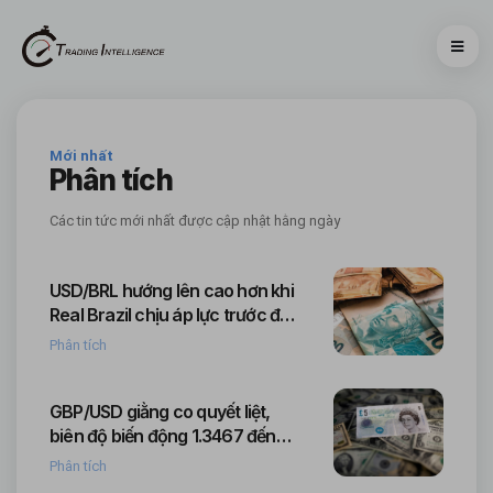
Mới nhất
Phân tích
Các tin tức mới nhất được cập nhật hằng ngày
USD/BRL hướng lên cao hơn khi
Real Brazil chịu áp lực trước đà
tăng của đồng bạc xanh
Phân tích
GBP/USD giằng co quyết liệt,
biên độ biến động 1.3467 đến
1.3536
Phân tích