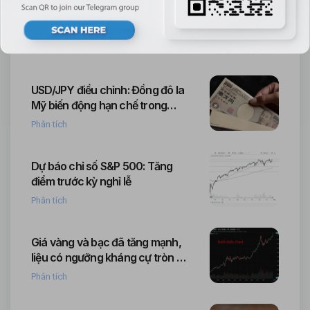
Tỷ giá EUR/USD tiếp tục giảm
sau dữ liệu sản xuất ảm đạm.
Phân tích
USD/JPY điều chỉnh: Đồng đô la
Mỹ biến động hạn chế trong
phiên giao dịch gần đây
Phân tích
Dự báo chỉ số S&P 500: Tăng
điểm trước kỳ nghỉ lễ
Phân tích
Giá vàng và bạc đã tăng mạnh,
liệu có ngưỡng kháng cự tròn số
nào phía trước không?
Phân tích