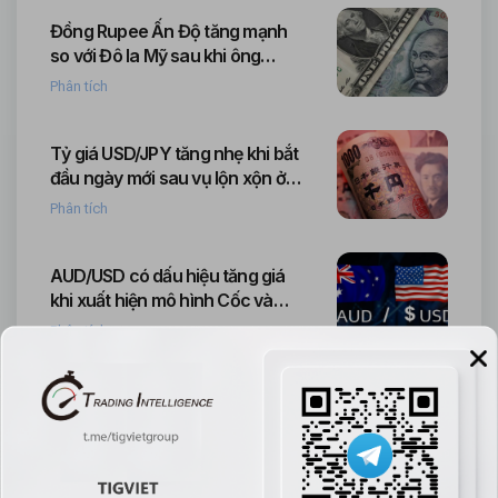
Đồng Rupee Ấn Độ tăng mạnh
so với Đô la Mỹ sau khi ông
Trump công bố thỏa thuận
Phân tích
thương mại và giảm thuế quan.
Tỷ giá USD/JPY tăng nhẹ khi bắt
đầu ngày mới sau vụ lộn xộn ở
Takaichi.
Phân tích
AUD/USD có dấu hiệu tăng giá
khi xuất hiện mô hình Cốc và
Tay cầm
Phân tích
Phân tích kỹ thuật vàng: Các sự
kiện ở Venezuela đã đẩy giá lên
nhưng chỉ số NFP của Mỹ là yếu
Phân tích
tố rủi ro tiếp theo.