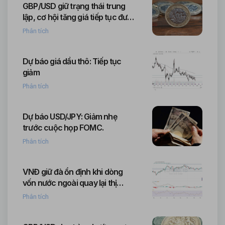
GBP/USD giữ trạng thái trung
lập, cơ hội tăng giá tiếp tục được
duy trì
Phân tích
Dự báo giá dầu thô: Tiếp tục
giảm
Phân tích
Dự báo USD/JPY: Giảm nhẹ
trước cuộc họp FOMC.
Phân tích
VNĐ giữ đà ổn định khi dòng
vốn nước ngoài quay lại thị
trường khu vực
Phân tích