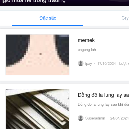
Đặc sắc
Cry
memek
bagong lah
ipay
17/10/2024
Lượt
Đồng đô la lung lay sau khi đ
Superadmin
24/04/2024