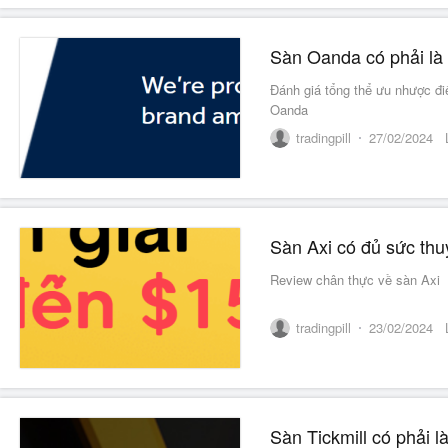
Sàn Oanda có phải là 
Đánh giá tổng thể ưu nhược điể
Oanda
tradingpill
27/02/2024
Sàn Axi có đủ sức thu
Review chân thực về sàn Axi
tradingpill
23/02/2024