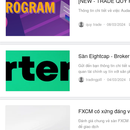
Thông tin chi tiết về việc Aud
quy trade
08/03/2024
Sàn Eightcap - Broke
Gửi đến bạn thông tin chi tiết
quan tài chính uy tín với sản
tradingpill
04/03/2024
FXCM có xứng đáng với
Đánh giá chung về sàn FXCM gi
để giao dịch