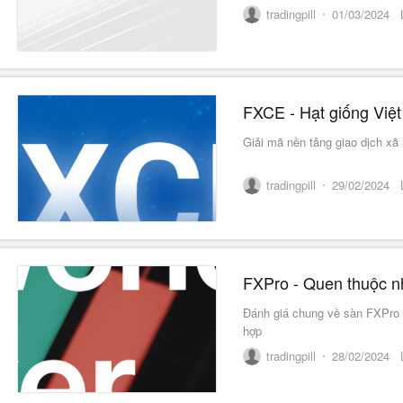
tradingpill
01/03/2024
Giải mã nền tảng giao dịch xã 
tradingpill
29/02/2024
FXPro - Quen thuộc n
Đánh giá chung về sàn FXPro 
hợp
tradingpill
28/02/2024