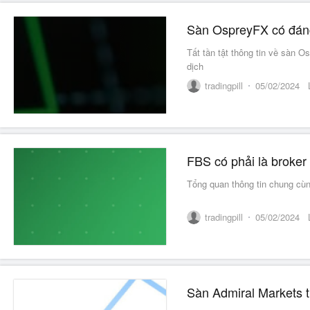
Sàn OspreyFX có đáng
Tất tần tật thông tin về sàn 
dịch
tradingpill
05/02/2024
FBS có phải là broker
Tổng quan thông tin chung cùn
tradingpill
05/02/2024