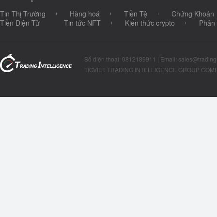
Tin Thị Trường
Hàng hoá
Tiền Tệ
Chứng Khoán
Tiền Điện Tử
Tin tức NFT
Kiến thức crypto
Phân 
Số điện thoại: 0812189911 | Email: sales@tradingi
TIGVIET TRADING INTELLIGENCE GROUP COMP