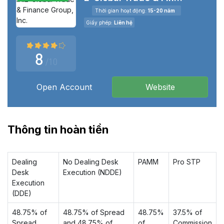
Thời gian hoạt động:
15-20 năm
Giấy phép:
Liên hệ
Doanh nghiệp không xác định
Nạp tối thiểu:
Liên hệ
8
/10
Tỉ lệ vốn:
Hoàn hảo
Open Account
Website
Thông tin hoàn tiền
Dealing
No Dealing Desk
PAMM
Pro STP
Desk
Execution (NDDE)
Execution
(DDE)
48.75% of
48.75% of Spread
48.75%
37.5% of
Spread
and 48.75% of
of
Commission