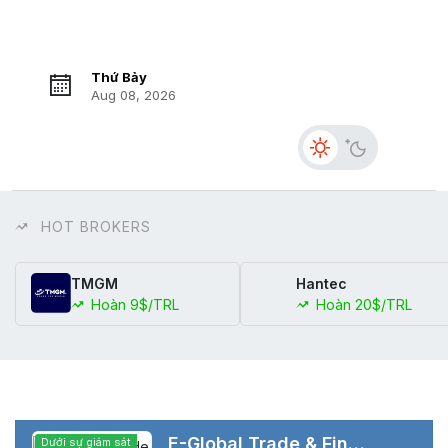
Thứ Bảy
Aug 08, 2026
HOT BROKERS
TMGM
Hantec
Hoàn 9$/TRL
Hoàn 20$/TRL
E-Global Trade & Finance Group, Inc.
Dưới sự giám sát