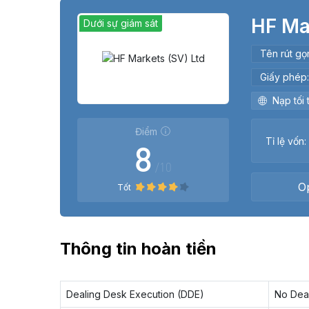
HF Ma
Dưới sự giám sát
Tên rút gọ
Giấy phép
Nạp tối 
Điểm
Tỉ lệ vốn:
8
/10
O
Tốt
Thông tin hoàn tiền
Dealing Desk Execution (DDE)
No Dea