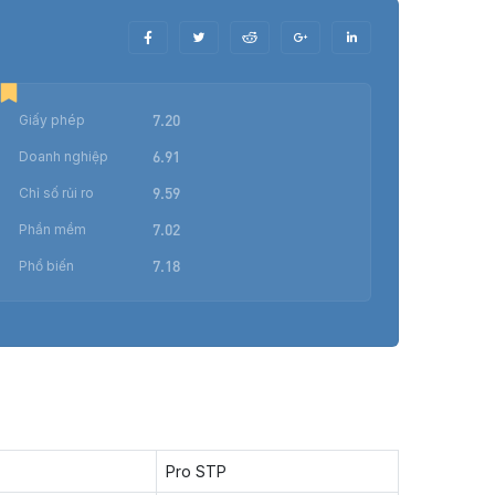
7.20
Giấy phép
6.91
Doanh nghiệp
9.59
Chỉ số rủi ro
7.02
Phần mềm
7.18
Phổ biến
Pro STP