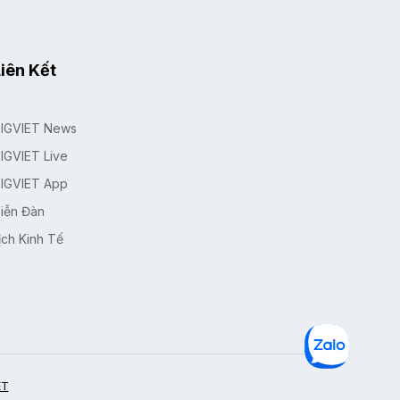
iên Kết
IGVIET News
IGVIET Live
IGVIET App
iễn Đàn
ịch Kinh Tế
ET