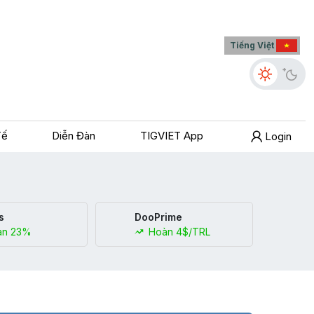
Tiếng Việt
Tế
Diễn Đàn
TIGVIET App
Login
s
DooPrime
n 23%
Hoàn 4$/TRL