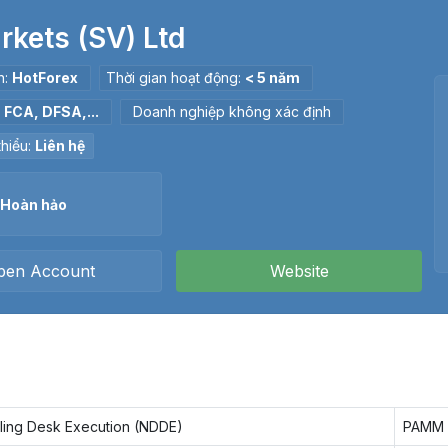
rkets (SV) Ltd
n:
HotForex
Thời gian hoạt động:
< 5 năm
:
FCA, DFSA,...
Doanh nghiệp không xác định
thiểu:
Liên hệ
Hoàn hảo
pen Account
Website
ling Desk Execution (NDDE)
PAMM