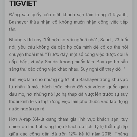
TIGVIET
Đằng sau quầy của một khách sạn tầm trung ở Riyadh,
Bashayer thừa nhận cô không muốn nhận công việc tiếp
tân.
Nhưng vị trí này "tốt hơn so với ngồi ở nhà", Saudi, 23 tuổi
nói, yêu cầu không đề cập họ của mình để cô có thể nói
chuyện thoải mái. "Trước đây, một số công việc được coi là
cấp thấp, vì vậy Saudis không muốn làm. Bây giờ họ sẵn
sàng thử các công việc khác nhau. Suy nghĩ đã thay đổi. "
Tìm việc làm cho những người như Bashayer trong khu vực
tư nhân là một thách thức chính đối với vương quốc giàu
dầu mỏ, nơi những nỗ lực hạ thấp đã vượt lên trước sự suy
thoái kinh tế và thị trường việc làm phụ thuộc vào lao động
nước ngoài giá rẻ.
Hơn Ả-rập Xê-út đang tham gia lĩnh vực khách sạn, tuy
nhiên dù thu hút hàng triệu khách du lịch, tỷ lệ thất nghiệp
giữa các công dân đã trên 12% kể từ năm 2016. Tháng