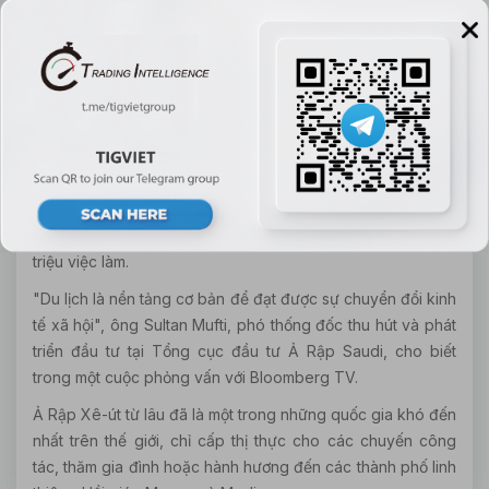
Bên cạnh những thay đổi trong các ngành công nghiệp
bao gồm bán lẻ, hy vọng rằng du lịch sẽ là cánh cửa mở ra
cho Ả Rập Xê-út một tương lai việc làm lành mạnh hơn.
Theo kế hoạch được các quan chức lập ra, mục tiêu là
biến vương quốc này trở thành một trong năm điểm đến
hàng đầu của thế giới, du lịch đóng góp hơn gấp ba lần
vào tổng sản phẩm quốc nội trong năm 2030 đến 10% -
phù hợp với thị phần năm ngoái tại Singapore và Úc. Kết
quả được cho là một cơn gió việc làm sẽ tạo ra khoảng 1
triệu việc làm.
"Du lịch là nền tảng cơ bản để đạt được sự chuyển đổi kinh
tế xã hội", ông Sultan Mufti, phó thống đốc thu hút và phát
triển đầu tư tại Tổng cục đầu tư Ả Rập Saudi, cho biết
trong một cuộc phỏng vấn với Bloomberg TV.
Ả Rập Xê-út từ lâu đã là một trong những quốc gia khó đến
nhất trên thế giới, chỉ cấp thị thực cho các chuyến công
tác, thăm gia đình hoặc hành hương đến các thành phố linh