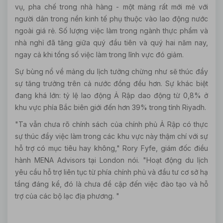
vụ, pha chế trong nhà hàng - một mảng rất mới mẻ với
người dân trong nền kinh tế phụ thuộc vào lao động nước
ngoài giá rẻ. Số lượng việc làm trong ngành thực phẩm và
nhà nghỉ đã tăng giữa quý đầu tiên và quý hai năm nay,
ngay cả khi tổng số việc làm trong lĩnh vực đó giảm.
Sự bùng nổ về mảng du lịch tưởng chừng như sẽ thúc đẩy
sự tăng trưởng trên cả nước đồng đều hơn. Sự khác biệt
đang khá lớn: tỷ lệ lao động Ả Rập dao động từ 0,8% ở
khu vực phía Bắc biên giới đến hơn 39% trong tỉnh Riyadh.
"Ta vẫn chưa rõ chính sách của chính phủ Ả Rập có thực
sự thúc đẩy việc làm trong các khu vực này thậm chí với sự
hỗ trợ có mục tiêu hay không," Rory Fyfe, giám đốc điều
hành MENA Advisors tại London nói. "Hoạt động du lịch
yêu cầu hỗ trợ liên tục từ phía chính phủ và đầu tư cơ sở hạ
tầng đáng kể, đó là chưa đề cập đến việc đào tạo và hỗ
trợ của các bộ lạc địa phương. "