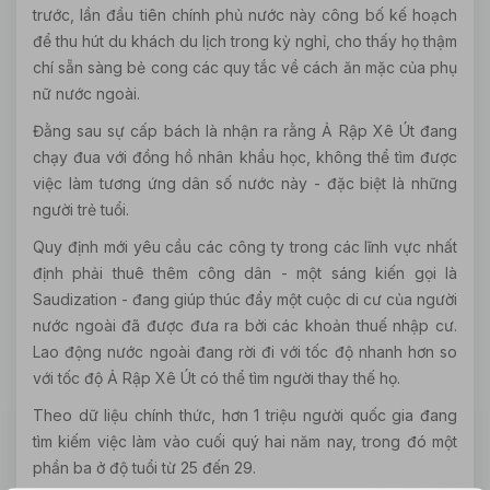
trước, lần đầu tiên chính phủ nước này công bố kế hoạch
để thu hút du khách du lịch trong kỳ nghỉ, cho thấy họ thậm
chí sẵn sàng bẻ cong các quy tắc về cách ăn mặc của phụ
nữ nước ngoài.
Đằng sau sự cấp bách là nhận ra rằng Ả Rập Xê Út đang
chạy đua với đồng hồ nhân khẩu học, không thể tìm được
việc làm tương ứng dân số nước này - đặc biệt là những
người trẻ tuổi.
Quy định mới yêu cầu các công ty trong các lĩnh vực nhất
định phải thuê thêm công dân - một sáng kiến gọi là
Saudization - đang giúp thúc đẩy một cuộc di cư của người
nước ngoài đã được đưa ra bởi các khoản thuế nhập cư.
Lao động nước ngoài đang rời đi với tốc độ nhanh hơn so
với tốc độ Ả Rập Xê Út có thể tìm người thay thế họ.
Theo dữ liệu chính thức, hơn 1 triệu người quốc gia đang
tìm kiếm việc làm vào cuối quý hai năm nay, trong đó một
phần ba ở độ tuổi từ 25 đến 29.