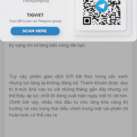
Phiên giao dịch 6/11 kết thúc với màu xanh của VnIndex.
Đây là phiên thứ 4 liên tiếp chỉ số tăng điểm và cũng là
phiên thứ 4 liên tiếp chỉ số "bình yên" trên ngưỡng nghìn
điểm mà nhà đầu tư mong đợi. Phải nói thêm rằng, với đa
phần nhà đầu tư trên thị trường chứng khoán thì ngưỡng
điểm một nghìn có ý nghĩa quan trọng, nhiều người chỉ chờ
đợi VnIndex bứt phá qua điểm số này là rót tiền đầu tư với
kỳ vọng chỉ số tăng bền vững dài hạn.
Tuy vậy, phiên giao dịch 6/11 kết thúc trong sắc xanh
nhưng lực tăng lại không đáng kể. Thanh khoản được duy
trì ở mức khá cao so với những tháng gần đây nhưng có
thể thấy áp lực chốt lời đang xuất hiện ngày một rõ rệt hơn.
Chính bởi vậy, nhiều nhà đầu tư cho rằng khả năng thị
trường rơi vào trạng thái điều chỉnh trong một vài phiên tới
hoàn toàn có thể xảy ra.