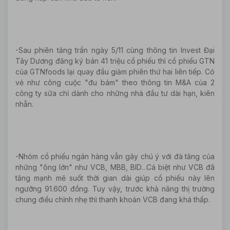
-Sau phiên tăng trần ngày 5/11 cùng thông tin Invest Đại
Tây Dương đăng ký bán 41 triệu cổ phiếu thì cổ phiếu GTN
của GTNfoods lại quay đầu giảm phiên thứ hai liên tiếp. Có
vẻ như công cuộc "đu bám" theo thông tin M&A của 2
công ty sữa chỉ dành cho những nhà đầu tư dài hạn, kiên
nhẫn.
-Nhóm cổ phiếu ngân hàng vẫn gây chú ý với đà tăng của
những "ông lớn" như VCB, MBB, BID…Cá biệt như VCB đã
tăng mạnh mẽ suốt thời gian dài giúp cổ phiếu này lên
ngưỡng 91.600 đồng. Tuy vậy, trước khả năng thị trường
chung điều chỉnh nhẹ thì thanh khoản VCB đang khá thấp.