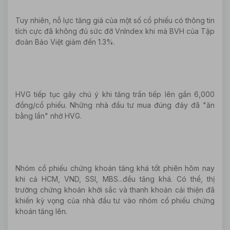
Tuy nhiên, nỗ lực tăng giá của một số cổ phiếu có thông tin
tích cực đã không đủ sức đỡ VnIndex khi mà BVH của Tập
đoàn Bảo Việt giảm đến 1.3%.
HVG tiếp tục gây chú ý khi tăng trần tiếp lên gần 6,000
đồng/cổ phiếu. Những nhà đầu tư mua đúng đáy đã "ăn
bằng lần" nhờ HVG.
Nhóm cổ phiếu chứng khoán tăng khá tốt phiên hôm nay
khi cả HCM, VND, SSI, MBS...đều tăng khá. Có thể, thị
trường chứng khoán khởi sắc và thanh khoản cải thiện đã
khiến kỳ vọng của nhà đầu tư vào nhóm cổ phiếu chứng
khoán tăng lên.