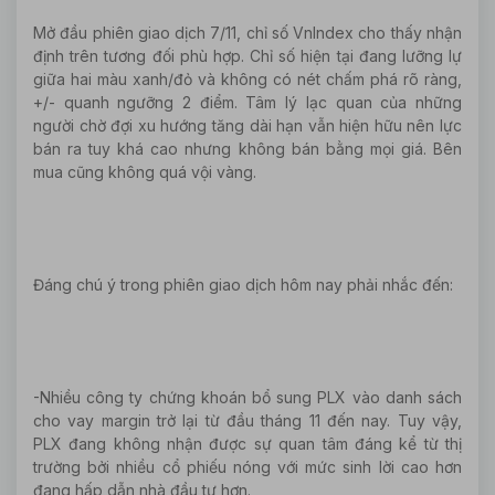
Mở đầu phiên giao dịch 7/11, chỉ số VnIndex cho thấy nhận
định trên tương đối phù hợp. Chỉ số hiện tại đang lưỡng lự
giữa hai màu xanh/đỏ và không có nét chấm phá rõ ràng,
+/- quanh ngưỡng 2 điểm. Tâm lý lạc quan của những
người chờ đợi xu hướng tăng dài hạn vẫn hiện hữu nên lực
bán ra tuy khá cao nhưng không bán bằng mọi giá. Bên
mua cũng không quá vội vàng.
Đáng chú ý trong phiên giao dịch hôm nay phải nhắc đến:
-Nhiều công ty chứng khoán bổ sung PLX vào danh sách
cho vay margin trở lại từ đầu tháng 11 đến nay. Tuy vậy,
PLX đang không nhận được sự quan tâm đáng kể từ thị
trường bởi nhiều cổ phiếu nóng với mức sinh lời cao hơn
đang hấp dẫn nhà đầu tư hơn.