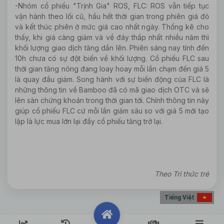
-Nhóm cổ phiếu "Trịnh Gia" ROS, FLC: ROS vẫn tiếp tục
vận hành theo lối cũ, hầu hết thời gian trong phiên giá đỏ
và kết thúc phiên ở mức giá cao nhất ngày. Thống kê cho
thấy, khi giá càng giảm và về đáy thấp nhất nhiều năm thì
khối lượng giao dịch tăng dần lên. Phiên sáng nay tính đến
10h chưa có sự đột biến về khối lượng. Cổ phiếu FLC sau
thời gian tăng nóng đang loay hoay mỗi lần chạm đến giá 5
là quay đầu giảm. Song hành với sự biến động của FLC là
những thông tin về Bamboo đã có mã giao dịch OTC và sẽ
lên sàn chứng khoán trong thời gian tới. Chính thông tin này
giúp cổ phiếu FLC cứ mỗi lần giảm sâu so với giá 5 mới tạo
lập là lực mua lớn lại đẩy cổ phiếu tăng trở lại.
Theo Tri thức trẻ
Tiếng Việt