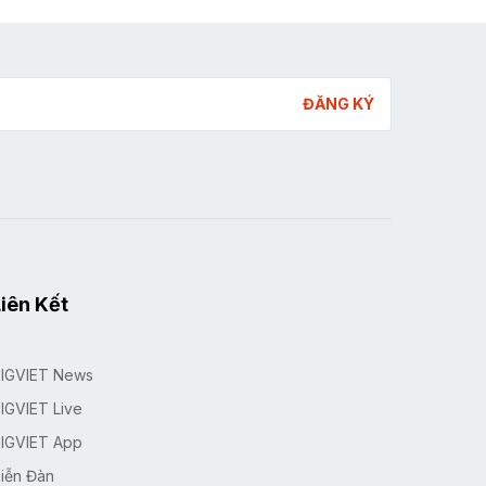
ĐĂNG KÝ
iên Kết
IGVIET News
IGVIET Live
IGVIET App
iễn Đàn