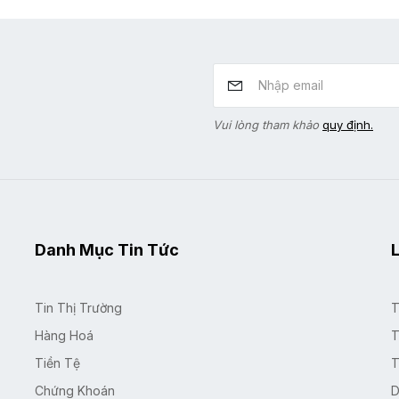
Vui lòng tham khảo
quy định.
Danh Mục Tin Tức
L
Tin Thị Trường
T
Hàng Hoá
T
Tiền Tệ
T
Chứng Khoán
D