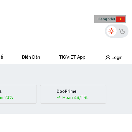
Tiếng Việt
Tế
Diễn Đàn
TIGVIET App
Login
s
DooPrime
n 23%
Hoàn 4$/TRL