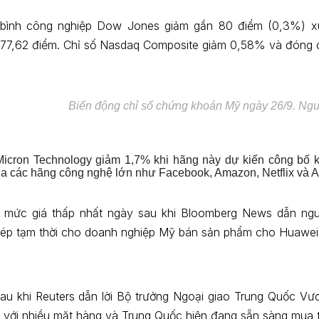
g bình công nghiệp Dow Jones giảm gần 80 điểm (0,3%) x
77,62 điểm. Chỉ số Nasdaq Composite giảm 0,58% và đóng 
Biến động chỉ số chứng khoán Mỹ ngày 26/9. Ng
icron Technology giảm 1,7% khi hãng này dự kiến công bố kế
a các hãng công nghệ lớn như Facebook, Amazon, Netflix và A
 mức giá thấp nhất ngày sau khi Bloomberg News dẫn nguồ
hép tạm thời cho doanh nghiệp Mỹ bán sản phẩm cho Huawei 
sau khi Reuters dẫn lời Bộ trưởng Ngoại giao Trung Quốc Vươ
ế với nhiều mặt hàng và Trung Quốc hiện đang sẵn sàng mua