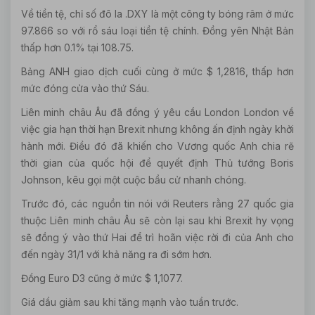
Về tiền tệ, chỉ số đô la .DXY là một công ty bóng râm ở mức
97.866 so với rổ sáu loại tiền tệ chính. Đồng yên Nhật Bản
thấp hơn 0.1% tại 108.75.
Bảng ANH giao dịch cuối cùng ở mức $ 1,2816, thấp hơn
mức đóng cửa vào thứ Sáu.
Liên minh châu Âu đã đồng ý yêu cầu London London về
việc gia hạn thời hạn Brexit nhưng không ấn định ngày khởi
hành mới. Điều đó đã khiến cho Vương quốc Anh chia rẽ
thời gian của quốc hội để quyết định Thủ tướng Boris
Johnson, kêu gọi một cuộc bầu cử nhanh chóng.
Trước đó, các nguồn tin nói với Reuters rằng 27 quốc gia
thuộc Liên minh châu Âu sẽ còn lại sau khi Brexit hy vọng
sẽ đồng ý vào thứ Hai để trì hoãn việc rời đi của Anh cho
đến ngày 31/1 với khả năng ra đi sớm hơn.
Đồng Euro D3 cũng ở mức $ 1,1077.
Giá dầu giảm sau khi tăng mạnh vào tuần trước.