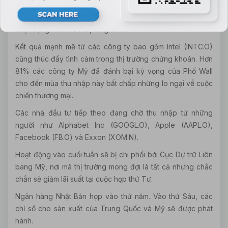
Hợp đồng tương lai E-mini cho S&P 500 ESc1 đã bắt đầu
hoạt động vào thứ Hai, tăng 0.1%.
Kết quả mạnh mẽ từ các công ty bao gồm Intel (INTC.O)
cũng thúc đẩy tình cảm trong thị trường chứng khoán. Hơn
81% các công ty Mỹ đã đánh bại kỳ vọng của Phố Wall
cho đến mùa thu nhập này bất chấp những lo ngại về cuộc
chiến thương mại.
Các nhà đầu tư tiếp theo đang chờ thu nhập từ những
người như Alphabet Inc (GOOGL.O), Apple (AAPL.O),
Facebook (FB.O) và Exxon (XOM.N).
Hoạt động vào cuối tuần sẽ bị chi phối bởi Cục Dự trữ Liên
bang Mỹ, nơi mà thị trường mong đợi là tất cả nhưng chắc
chắn sẽ giảm lãi suất tại cuộc họp thứ Tư.
Ngân hàng Nhật Bản họp vào thứ năm. Vào thứ Sáu, các
chỉ số cho sản xuất của Trung Quốc và Mỹ sẽ được phát
hành.