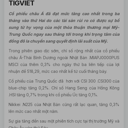
TIGVIET
Cổ phiếu châu Á đã đạt mức tăng cao nhất trong ba
tháng vào thứ Hai do các tài sản rủi ro có được sự bổ
sung từ hy vọng của một thỏa thuận thương mại Mỹ-
Trung Quốc ngay sau tháng tới trong khi trọng tâm của
đồng đô la chuyển sang quyết định lãi suất của Mỹ.
Trong phiên giao dịc sớm, chỉ số rộng nhất của cổ phiếu
châu Á-Thái Bình Dương ngoài Nhật Bản .MIAPJ0000PUS
MSCI của thêm 0,3% cho ngày thứ ba liên tiếp của lợi
nhuận để 518,29, mức cao nhất kể từ cuối tháng bảy.
Cổ phiếu của Trung Quốc đã hơn với CSI 300 .CSI300 của
blue-chip tăng 0,2%. Chỉ số Hang Seng của Hồng Kông
.HSI tăng 0,7% trong khi cổ phiếu Úc tăng 0,1%.
Nikkei .N225 của Nhật Bản cũng rất lạc quan, tăng 0,3%
lên mức cao nhất một năm.
Sự gia tăng đến sau một phiên tích cực tại thị trường Mỹ và
Châu Âu vào thứ Sáu.