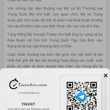
Văn phòng đại diện thương mại Mỹ và Bộ Thương mại
Trung Quốc Mỹ cho biết, các quan chức Mỹ và Trung
Quốc gần như hoàn tất một số phần của thỏa thuận thương
mại sau khi thảo luận qua điện thoại cấp cao vào thứ Sáu.
Tổng thống Mỹ Donald Trump cho biết ông hy vọng sẽ ký
thỏa thuận với Chủ tịch Trung Quốc Tập Cận Bình vào
tháng tới tại hội nghị thượng đỉnh ở Chile.
Cuộc chiến thương mại kéo dài giữa các nền kinh tế lớn
nhất thế giới đã làm tổn thương hoạt động sản xuất, xuất
khẩu và niềm tin kinh doanh trên toàn cầu trong khi lợi
nhuận của nhiều công ty công nghiệp lớn.
Sự lạc quan rằng Bắc Kinh và Washington cuối cùng đã
gần giải quyết tranh chấp của họ đã khiến S & P500 .SPX
vượt qua kỷ lục đóng cửa ngày 26 tháng 7 là 3.025,86,
mặc dù nó đã kết thúc một mức thấp hơn mức đó vào thứ
Sáu. Tổng chỉ số lợi nhuận của S & P 500 .SPXT đã đạt
mức cao nhất mọi thời đại.