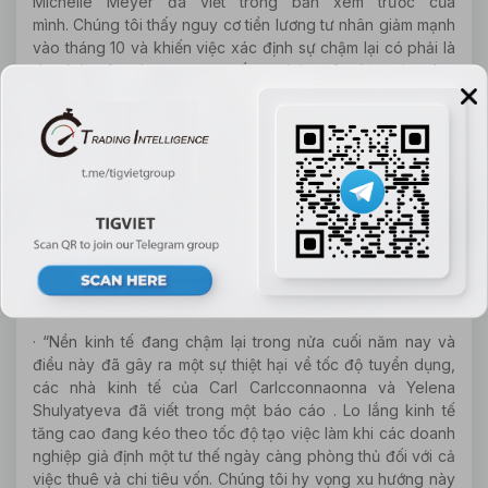
Michelle Meyer đã viết trong bản xem trước của
mình. Chúng tôi thấy nguy cơ tiền lương tư nhân giảm mạnh
vào tháng 10 và khiến việc xác định sự chậm lại có phải là
do đình công hay sự suy yếu cơ bản trên thị trường lao
động.
Kinh tế Bloomberg
· 70,000 việc làm, thất nghiệp 3.6%, tăng trưởng lương
hàng năm 3%.
· “Nền kinh tế đang chậm lại trong nửa cuối năm nay và
điều này đã gây ra một sự thiệt hại về tốc độ tuyển dụng,
các nhà kinh tế của Carl Carlcconnaonna và Yelena
Shulyatyeva đã viết trong một báo cáo . Lo lắng kinh tế
tăng cao đang kéo theo tốc độ tạo việc làm khi các doanh
nghiệp giả định một tư thế ngày càng phòng thủ đối với cả
việc thuê và chi tiêu vốn. Chúng tôi hy vọng xu hướng này