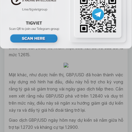
trợ tại 1.1000 và kháng cự tại 1.1180.
Dự kiến xu hướng EUR/USD hôm nay tăng.
GBP/USD
GBP/USD đã giảm xuống dưới 1.2840 trong ngày giao dịch
trước đó và đóng cửa dưới mức này. Dự kiến mục tiêu tiếp
theo của GBP/USD sẽ nhắm mục tiêu 1.2765 và sau đó là
mức 1.2615.
Mặt khác, như được hiển thị, GBP/USD đã hoàn thành việc
xây dựng mô hình hai đầu, điều này hỗ trợ cho kỳ vọng
rằng tỷ giá sẽ giảm trong vài ngày giao dịch tiếp theo. Cần
xem xét rằng nếu GBP/USD phá vỡ trên 1.2840 và duy trì
trên mức này, điều này sẽ ngăn xu hướng giảm giá dự kiến
xảy ra và đẩy tỷ giá hối đoái tăng trở lại.
Giao dịch GBP/USD ngày hôm nay dự kiến sẽ nằm giữa hỗ
trợ tại 1.2720 và kháng cự tại 1.2900.