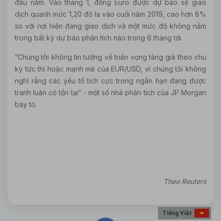
đầu năm. Vào tháng 1, đồng Euro được dự báo sẽ giao
dịch quanh mức 1,20 đô la vào cuối năm 2019, cao hơn 8%
so với nơi hiện đang giao dịch và một mức độ không nằm
trong bất kỳ dự báo phân tích nào trong 6 tháng tới.
“Chúng tôi không tin tưởng về triển vọng tăng giá theo chu
kỳ tức thì hoặc mạnh mẽ của EUR/USD, vì chúng tôi không
nghĩ rằng các yếu tố tích cực trong ngắn hạn đang được
tranh luận có tồn tại” - một số nhà phân tích của JP Morgan
bày tỏ.
Theo Reuters
Tiếng Việt