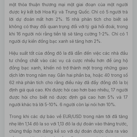
một thỏa thuận thương mại một giai đoạn của một người
được ký kết bởi Hoa Kỳ và Trung Quốc. Chỉ có 5 người trả
lời dự đoán mất hơn 2%. 15 nhà phân tích cho biết sẽ
không có thay đổi quan trọng đối với tỷ giá hối đoái, trong
khi 16 người nói rằng tiền tệ sẽ tăng cường 1-2%. Chỉ có 1
người dự kiến đồng bạc xanh sẽ tăng hơn 2%.
Hiệu suất tốt của đồng đô la đã dẫn đến việc các nhà đầu
tư chồng chất vào các vụ cá cược nhiều hơn để ủng hộ
đồng bạc xanh, khiến nó trở thành một trong những giao
dịch lớn trong năm nay. Gần hai phần ba, hoặc 40 trong số
62 nhà phân tích cho rằng điều này đã đẩy đồng đô la bị
định giá quá cao. Khi được hỏi cao hơn bao nhiêu, 17 người
được hỏi cho biết nó được định giá cao hơn 5% và 17
người khác trả lời 5-10%. 6 người còn lại nói hơn 10%.
Trong khi các dự báo về EUR/USD trong năm tới đã tăng
nhẹ lên 1,14 đô la so với 1,13 đô la dự đoán vào tháng trước,
chúng thấp hơn đáng kể so với dự đoán được đưa ra vào