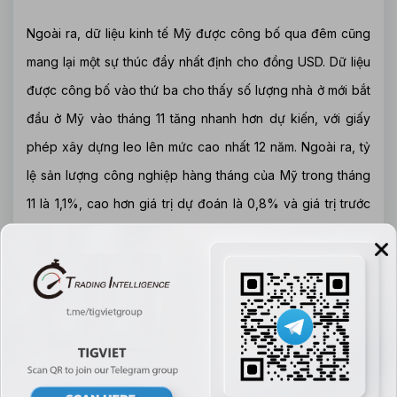
Ngoài ra, dữ liệu kinh tế Mỹ được công bố qua đêm cũng
mang lại một sự thúc đẩy nhất định cho đồng USD. Dữ liệu
được công bố vào thứ ba cho thấy số lượng nhà ở mới bắt
đầu ở Mỹ vào tháng 11 tăng nhanh hơn dự kiến, với giấy
phép xây dựng leo lên mức cao nhất 12 năm. Ngoài ra, tỷ
lệ sản lượng công nghiệp hàng tháng của Mỹ trong tháng
11 là 1,1%, cao hơn giá trị dự đoán là 0,8% và giá trị trước
đó là -0,8%.
Keith Lerner, chiến lược gia trưởng thị trường tại Truist /
SunTrust Consulting Services, cho biết: "Hầu hết các dữ
liệu cho thấy nền kinh tế toàn cầu đang ổn định và nền kinh
tế Mỹ đang tăng trưởng với tốc độ ổn định. Thị trường đã