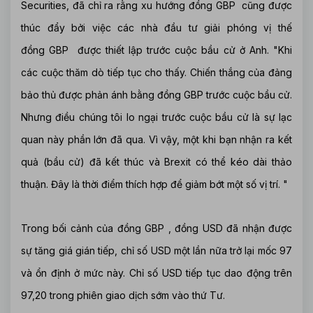
Securities, đã chỉ ra rằng xu hướng đồng GBP cũng được
thúc đẩy bởi việc các nhà đầu tư giải phóng vị thế
đồng GBP được thiết lập trước cuộc bầu cử ở Anh. "Khi
các cuộc thăm dò tiếp tục cho thấy. Chiến thắng của đảng
bảo thủ được phản ánh bằng đồng GBP trước cuộc bầu cử.
Nhưng điều chúng tôi lo ngại trước cuộc bầu cử là sự lạc
quan này phần lớn đã qua. Vì vậy, một khi bạn nhận ra kết
quả (bầu cử) đã kết thúc và Brexit có thể kéo dài thảo
thuận. Đây là thời điểm thích hợp để giảm bớt một số vị trí. "
Trong bối cảnh của đồng GBP , đồng USD đã nhận được
sự tăng giá gián tiếp, chỉ số USD một lần nữa trở lại mốc 97
và ổn định ở mức này. Chỉ số USD tiếp tục dao động trên
97,20 trong phiên giao dịch sớm vào thứ Tư.