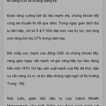
thì đồng EUR sẽ là tăng đáng kể."
Được tăng cường bởi dữ liệu mạnh mẽ, chứng khoán Mỹ
cũng lan truyền tin tốt qua đêm. Trong ngày giao dịch thứ
tư liên tiếp, chỉ số S & P 500 đạt mức cao kỷ lục, mở rộng
mức tăng tích lũy 27% trong năm nay.
Bất chấp sức mạnh của đồng USD và chứng khoán Mỹ,
vàng giao ngay vẫn mạnh và giá vàng tiếp tục dao động
trên mốc 1470. Dữ liệu sản xuất mạnh của Mỹ đã thúc đẩy
sự sẵn sàng rủi ro và bù đắp những nghi ngờ về thị trường
Trung - Mỹ.
Rob Lutts, giám đốc đầu tư của Cabot Wealth
Management, cho biết: "Hôm nay đang cạnh tranh với