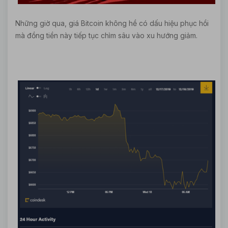
Những giờ qua, giá
Bitcoin
không hề có dấu hiệu phục hồi
mà đồng tiền này tiếp tục chìm sâu vào xu hướng giảm.