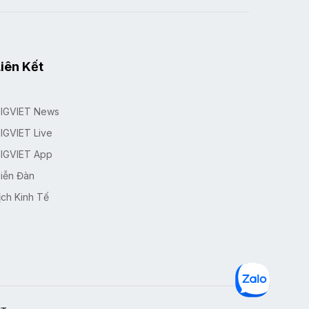
iên Kết
IGVIET News
IGVIET Live
IGVIET App
iễn Đàn
ịch Kinh Tế