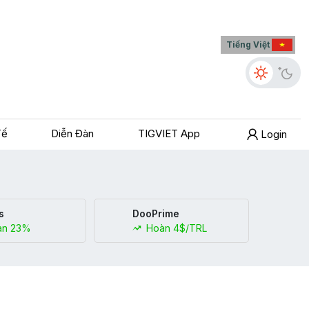
Tiếng Việt
Tế
Diễn Đàn
TIGVIET App
Login
s
DooPrime
n 23%
Hoàn 4$/TRL