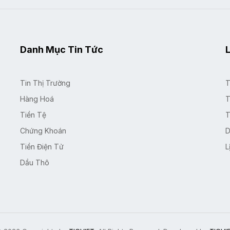
Danh Mục Tin Tức
L
Tin Thị Trường
T
Hàng Hoá
T
Tiền Tệ
T
Chứng Khoán
D
Tiền Điện Tử
L
Dầu Thô