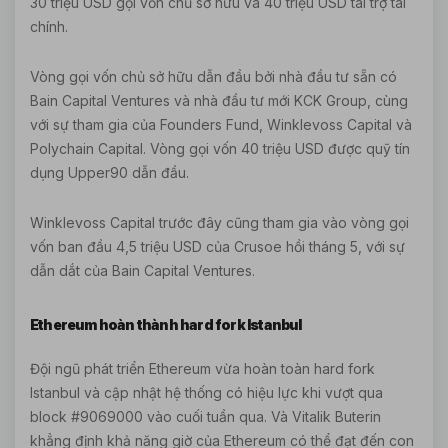
30 triệu USD gọi vốn chủ sở hữu và 40 triệu USD tài trợ tài
chính.
Vòng gọi vốn chủ sở hữu dẫn đầu bởi nhà đầu tư sẵn có
Bain Capital Ventures và nhà đầu tư mới KCK Group, cùng
với sự tham gia của Founders Fund, Winklevoss Capital và
Polychain Capital. Vòng gọi vốn 40 triệu USD được quỹ tín
dụng Upper90 dẫn đầu.
Winklevoss Capital trước đây cũng tham gia vào vòng gọi
vốn ban đầu 4,5 triệu USD của Crusoe hồi tháng 5, với sự
dẫn dắt của Bain Capital Ventures.
Ethereum hoàn thành hard fork Istanbul
Đội ngũ phát triển Ethereum vừa hoàn toàn hard fork
Istanbul và cập nhật hệ thống có hiệu lực khi vượt qua
block #9069000 vào cuối tuần qua. Và Vitalik Buterin
khẳng định khả năng giờ của Ethereum có thể đạt đến con