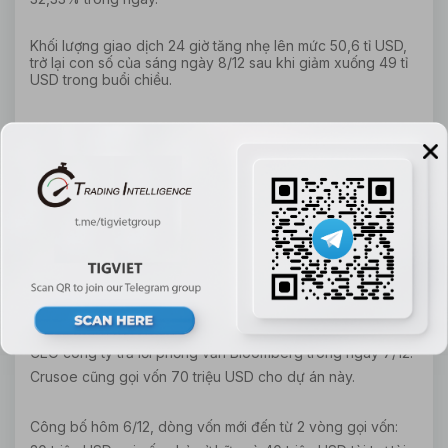
Khối lượng giao dịch 24 giờ tăng nhẹ lên mức 50,6 tỉ USD,
trở lại con số của sáng ngày 8/12 sau khi giảm xuống 49 tỉ
USD trong buổi chiều.
Một cánh đồng khai thác bitcoin khác sắp ra mắt tại Mỹ, lần
này thuộc về Winklevoss Capital và Polychain
Crusoe Energy System, công ty có trụ sở tại Denver
chuyên biến đổi khí tự nhiên thành các tính toán, dự định
sẽ xây một cơ sở khai thác bitcoin mới.
Công ty sẽ xây dựng mới 70 đơn vị trong năm 2020, mỗi
đơn vị khoảng 1 megawatt (MW), theo Chase Lochmiller,
CEO công ty trả lời phỏng vấn Bloomberg trong ngày 7/12.
Crusoe cũng gọi vốn 70 triệu USD cho dự án này.
Công bố hôm 6/12, dòng vốn mới đến từ 2 vòng gọi vốn: