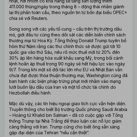
nhật, nơi nhóm có khả năng sẽ tăng sản lượng thêm 
411.000 thùng/ngày trong tháng 8 – động thái nhằm giành 
lại thị phần toàn cầu, theo nguồn tin từ bốn đại biểu OPEC+ 
chia sẻ với Reuters.
Song song với các yếu tố cung – cầu trên thị trường dầu 
mỏ, giới đầu tư cũng theo dõi sát các diễn biến chính sách 
thương mại từ Hoa Kỳ. Tổng thống Donald Trump tuyên bố 
hôm thứ Năm rằng các thư chính thức sẽ được gửi tới 10 
quốc gia vào thứ Sáu, nêu rõ mức thuế mới từ 20% đến 
30% áp lên hàng hóa xuất khẩu sang Mỹ, trong bối cảnh 
lệnh hoãn áp thuế trong 90 ngày sẽ hết hiệu lực vào ngày 
9/7. Trong khi một số đối tác lớn như EU và Nhật Bản vẫn 
chưa đạt được thỏa thuận thương mại, Washington cũng đã 
ban hành các biện pháp trừng phạt mới nhằm vào mạng 
lưới buôn lậu dầu của Iran và một tổ chức tài chính do 
Hezbollah điều hành.
Mặc dù vậy, các tín hiệu ngoại giao tích cực vẫn hiện diện. 
Truyền thông cho biết Bộ trưởng Quốc phòng Saudi Arabia 
– Hoàng tử Khalid bin Salman – đã có cuộc gặp với Tổng 
thống Trump tại Nhà Trắng để thảo luận các nỗ lực giảm 
căng thẳng với Iran. Trump cũng cho biết ông sẵn sàng 
gặp đại diện của Tehran “nếu cần thiết”.