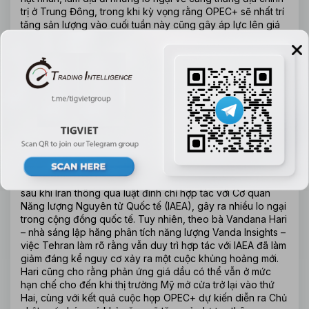
trị ở Trung Đông, trong khi kỳ vọng rằng OPEC+ sẽ nhất trí 
tăng sản lượng vào cuối tuần này cũng gây áp lực lên giá 
dầu. Cụ thể, giá dầu Brent kỳ hạn giảm 35 cent, tương 
đương 0,51%, xuống 68,45 USD/thùng vào lúc 07:30 GMT; 
trong khi dầu thô WTI của Hoa Kỳ giảm 25 cent, tương 
đương 0,37%, còn 66,75 USD/thùng. Hoạt động giao dịch 
nhìn chung trầm lắng do kỳ nghỉ lễ Quốc khánh Hoa Kỳ 
kéo dài đến đầu tuần tới.
Theo trang Axios, Mỹ đang chuẩn bị gặp Iran vào tuần tới 
để tái khởi động các cuộc đàm phán hạt nhân, trong khi Bộ 
trưởng Ngoại giao Iran Abbas Araqchi tuyên bố Tehran vẫn 
cam kết thực hiện đầy đủ Hiệp ước Không phổ biến vũ khí 
hạt nhân. Những phát biểu này được đưa ra chỉ một ngày 
sau khi Iran thông qua luật đình chỉ hợp tác với Cơ quan 
Năng lượng Nguyên tử Quốc tế (IAEA), gây ra nhiều lo ngại 
trong cộng đồng quốc tế. Tuy nhiên, theo bà Vandana Hari 
– nhà sáng lập hãng phân tích năng lượng Vanda Insights – 
việc Tehran làm rõ rằng vẫn duy trì hợp tác với IAEA đã làm 
giảm đáng kể nguy cơ xảy ra một cuộc khủng hoảng mới. 
Hari cũng cho rằng phản ứng giá dầu có thể vẫn ở mức 
hạn chế cho đến khi thị trường Mỹ mở cửa trở lại vào thứ 
Hai, cùng với kết quả cuộc họp OPEC+ dự kiến diễn ra Chủ 