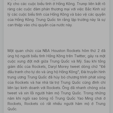
Kỳ cho các cuộc biểu tình ở Hồng Kông. Trump liên kết rõ
ràng các cuộc đàm phán thương mại với việc Bắc Kinh xử
lý các cuộc biểu tình của Hồng Kông và bảo vệ các quyền
của Hồng Kông. Trung Quốc tin rằng lập trường này là sự
can thiệp vào chủ quyền của nước này.
Một quan chức của NBA Houston Rockets hôm thứ 2 đã
ủng hộ người biểu tình Hồng Kông trên Twitter, gây ra một
cuộc xung đột mới giữa Trung Quốc và Mỹ. Sau khi tổng
giám đốc của Rockets, Daryl Morey tweet dòng chữ "Để
đấu tranh cho tự do và ủng hộ Hồng Kông", Đài truyền hình
trung ương Trung Quốc đã hủy bỏ chương trình phát sóng
của Rockets và hai nhà tài trợ Trung Quốc cũng đình chỉ
liên lạc kinh doanh với Rockets. Ông đã nhanh chóng xóa
tweet và xin lỗi người hâm mộ Trung Quốc. Trong những
năm khi ngôi sao bóng rổ Trung Quốc Yao Ming chơi ở
Rockets, Rockets có rất nhiều người hâm mộ ở Trung
Quốc.