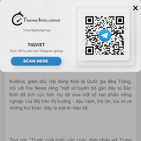
Với việc bắt đầu đàm phán vào thứ 2, Bộ Nông nghiệp Hoa
Kỳ đã tuyên bố rằng họ sẽ xuất khẩu thêm đậu nành sang
Trung Quốc. Đây là lần mua hàng mới nhất của Trung Quốc
- nhà nhập khẩu đậu nành lớn nhất thế giới, trước khi tham
vấn thương mại cấp cao Mỹ-Trung. Kể từ đầu tháng 9,
Trung Quốc đã đặt hàng khoảng 3.5 triệu tấn đậu nành Mỹ.
Kudlow, giám đốc Hội đồng Kinh tế Quốc gia Nhà Trắng,
nói với Fox News rằng "một số tuyên bố gần đây từ Bắc
Kinh đã tích cực hơn. Họ đã mua một số sản phẩm nông
nghiệp của Mỹ trên thị trường - đậu nành, thịt lợn, lúa mì và
những thứ khác. Đây là một tín hiệu tốt.
Ông nói: "Trước cuối tuần, các cuộc đàm phán với Trung