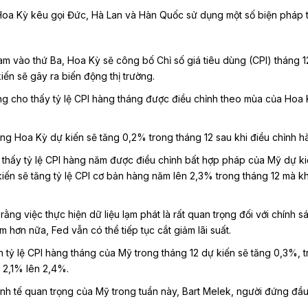
Hoa Kỳ kêu gọi Đức, Hà Lan và Hàn Quốc sử dụng một số biện pháp tài
am vào thứ Ba, Hoa Kỳ sẽ công bố Chỉ số giá tiêu dùng (CPI) tháng 12
ến ​​sẽ gây ra biến động thị trường.
g cho thấy tỷ lệ CPI hàng tháng được điều chỉnh theo mùa của Hoa Kỳ
áng Hoa Kỳ dự kiến ​​sẽ tăng 0,2% trong tháng 12 sau khi điều chỉnh 
thấy tỷ lệ CPI hàng năm được điều chỉnh bất hợp pháp của Mỹ dự kiến
iến ​​sẽ tăng tỷ lệ CPI cơ bản hàng năm lên 2,3% trong tháng 12 mà 
 rằng việc thực hiện dữ liệu lạm phát là rất quan trọng đối với chín
m hơn nữa, Fed vẫn có thể tiếp tục cắt giảm lãi suất.
​tỷ lệ CPI hàng tháng của Mỹ trong tháng 12 dự kiến ​​sẽ tăng 0,3%, tr
là 2,1% lên 2,4%.
inh tế quan trọng của Mỹ trong tuần này, Bart Melek, người đứng đầu 