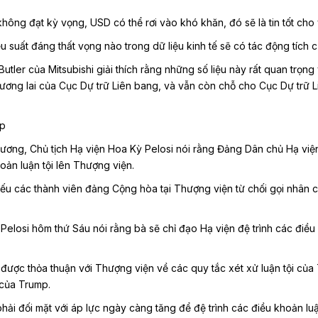
hông đạt kỳ vọng, USD có thể rơi vào khó khăn, đó sẽ là tin tốt cho
ệu suất đáng thất vọng nào trong dữ liệu kinh tế sẽ có tác động tích 
utler của Mitsubishi giải thích rằng những số liệu này rất quan trọn
 tương lai của Cục Dự trữ Liên bang, và vẫn còn chỗ cho Cục Dự trữ L
mp
hương, Chủ tịch Hạ viện Hoa Kỳ Pelosi nói rằng Đảng Dân chủ Hạ viện
hoản luận tội lên Thượng viện.
ếu các thành viên đảng Cộng hòa tại Thượng viện từ chối gọi nhân c
 Pelosi hôm thứ Sáu nói rằng bà sẽ chỉ đạo Hạ viện đệ trình các đi
được thỏa thuận với Thượng viện về các quy tắc xét xử luận tội của
i của Trump.
phải đối mặt với áp lực ngày càng tăng để đệ trình các điều khoản l