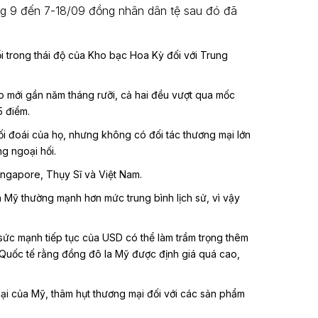
ng 9 đến 7-18/09 đồng nhân dân tệ sau đó đã
i trong thái độ của Kho bạc Hoa Kỳ đối với Trung
ao mới gần năm tháng rưỡi, cả hai đều vượt qua mốc
5 điểm.
ối đoái của họ, nhưng không có đối tác thương mại lớn
g ngoại hối.
ingapore, Thụy Sĩ và Việt Nam.
la Mỹ thường mạnh hơn mức trung bình lịch sử, vì vậy
sức mạnh tiếp tục của USD có thể làm trầm trọng thêm
ệ Quốc tế rằng đồng đô la Mỹ được định giá quá cao,
i của Mỹ, thâm hụt thương mại đối với các sản phẩm