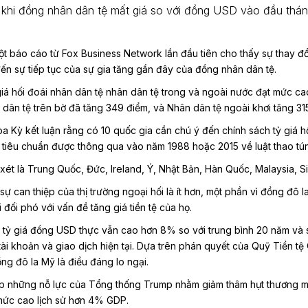
 khi đồng nhân dân tệ mất giá so với đồng USD vào đầu thá
.
ột báo cáo từ Fox Business Network lần đầu tiên cho thấy sự thay đổ
ến sự tiếp tục của sự gia tăng gần đây của đồng nhân dân tệ.
 giá hối đoái nhân dân tệ nhân dân tệ trong và ngoài nước đạt mức c
 dân tệ trên bờ đã tăng 349 điểm, và Nhân dân tệ ngoài khơi tăng 31
 Kỳ kết luận rằng có 10 quốc gia cần chú ý đến chính sách tỷ giá h
tiêu chuẩn được thông qua vào năm 1988 hoặc 2015 về luật thao tún
ét là Trung Quốc, Đức, Ireland, Ý, Nhật Bản, Hàn Quốc, Malaysia, S
sự can thiệp của thị trường ngoại hối là ít hơn, một phần vì đồng đô 
đối phó với vấn đề tăng giá tiền tệ của họ.
t tỷ giá đồng USD thực vẫn cao hơn 8% so với trung bình 20 năm và 
tài khoản và giao dịch hiện tại. Dựa trên phán quyết của Quỹ Tiền t
ng đô la Mỹ là điều đáng lo ngại.
p những nỗ lực của Tổng thống Trump nhằm giảm thâm hụt thương mạ
mức cao lịch sử hơn 4% GDP.