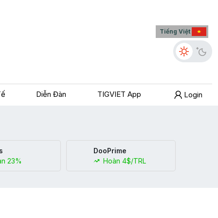
Tiếng Việt
Tế
Diễn Đàn
TIGVIET App
Login
s
DooPrime
n 23%
Hoàn 4$/TRL