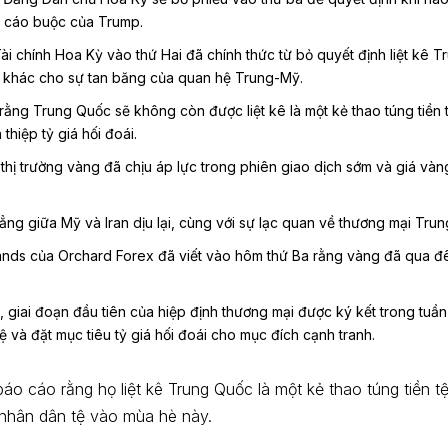
n cáo buộc của Trump.
i chính Hoa Kỳ vào thứ Hai đã chính thức từ bỏ quyết định liệt kê T
u khác cho sự tan băng của quan hệ Trung-Mỹ.
ằng Trung Quốc sẽ không còn được liệt kê là một kẻ thao túng tiền tệ
hiệp tỷ giá hối đoái.
, thị trường vàng đã chịu áp lực trong phiên giao dịch sớm và giá và
hẳng giữa Mỹ và Iran dịu lại, cùng với sự lạc quan về thương mại Tru
ands của Orchard Forex đã viết vào hôm thứ Ba rằng vàng đã qua đê
, giai đoạn đầu tiên của hiệp định thương mại được ký kết trong tuầ
 và đặt mục tiêu tỷ giá hối đoái cho mục đích cạnh tranh.
áo cáo rằng họ liệt kê Trung Quốc là một kẻ thao túng tiền t
 nhân dân tệ vào mùa hè này.