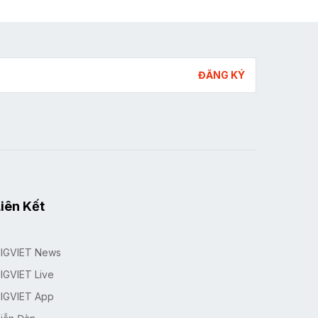
ĐĂNG KÝ
iên Kết
IGVIET News
IGVIET Live
IGVIET App