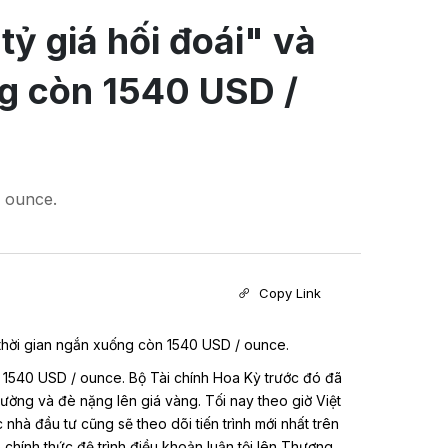
ỷ giá hối đoái" và
ng còn 1540 USD /
/ ounce.
Copy Link
 thời gian ngắn xuống còn 1540 USD / ounce.
ức 1540 USD / ounce. Bộ Tài chính Hoa Kỳ trước đó đã
trường và đè nặng lên giá vàng. Tối nay theo giờ Việt
nhà đầu tư cũng sẽ theo dõi tiến trình mới nhất trên
chính thức đệ trình điều khoản luận tội lên Thượng