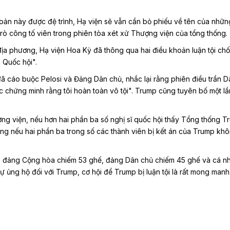
oản này được đệ trình, Hạ viện sẽ vẫn cần bỏ phiếu về tên của những
trò công tố viên trong phiên tòa xét xử Thượng viện của tổng thống.
địa phương, Hạ viện Hoa Kỳ đã thông qua hai điều khoản luận tội ch
a Quốc hội".
đã cáo buộc Pelosi và Đảng Dân chủ, nhắc lại rằng phiên điều trần
c chứng minh rằng tôi hoàn toàn vô tội". Trump cũng tuyên bố một lần 
ng viện, nếu hơn hai phần ba số nghị sĩ quốc hội thấy Tổng thống T
ng nếu hai phần ba trong số các thành viên bị kết án của Trump khôn
i, đảng Cộng hòa chiếm 53 ghế, đảng Dân chủ chiếm 45 ghế và cá n
 ủng hộ đối với Trump, cơ hội để Trump bị luận tội là rất mong manh