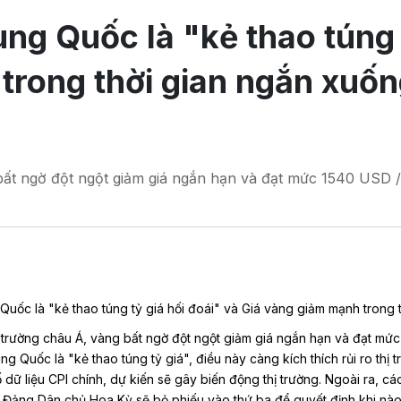
ng Quốc là "kẻ thao túng t
trong thời gian ngắn xuố
g bất ngờ đột ngột giảm giá ngắn hạn và đạt mức 1540 USD 
Quốc là "kẻ thao túng tỷ giá hối đoái" và Giá vàng giảm mạnh trong
hị trường châu Á, vàng bất ngờ đột ngột giảm giá ngắn hạn và đạt m
ng Quốc là "kẻ thao túng tỷ giá", điều này càng kích thích rủi ro thị 
ữ liệu CPI chính, dự kiến sẽ gây biến động thị trường. Ngoài ra, các 
. Đảng Dân chủ Hoa Kỳ sẽ bỏ phiếu vào thứ ba để quyết định khi nào 