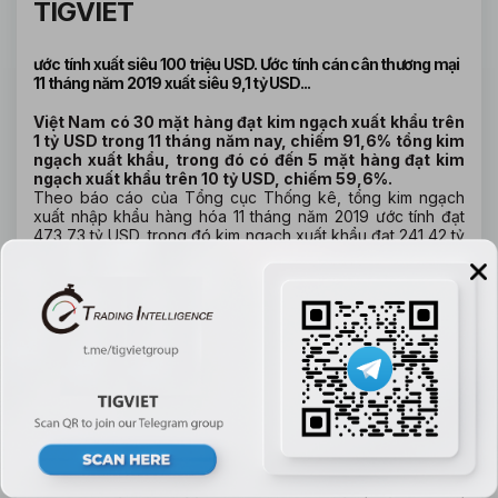
TIGVIET
ước tính xuất siêu 100 triệu USD. Ước tính cán cân thương mại
11 tháng năm 2019 xuất siêu 9,1 tỷ USD...
Việt Nam có 30 mặt hàng đạt kim ngạch xuất khẩu trên
1 tỷ USD trong 11 tháng năm nay, chiếm 91,6% tổng kim
ngạch xuất khẩu, trong đó có đến 5 mặt hàng đạt kim
ngạch xuất khẩu trên 10 tỷ USD, chiếm 59,6%.
Theo báo cáo của Tổng cục Thống kê, tổng kim ngạch
xuất nhập khẩu hàng hóa 11 tháng năm 2019 ước tính đạt
473,73 tỷ USD, trong đó kim ngạch xuất khẩu đạt 241,42 tỷ
USD, tăng 7,8%, còn kim ngạch nhập khẩu ước tính đạt
232,31 tỷ USD, tăng 7,4% so với cùng kỳ năm 2018.
Điểm đặc biệt là khu vực kinh tế trong nước đạt tốc độ tăng
kim ngạch xuất khẩu 18,1%, cao hơn nhiều tốc độ tăng 11
tháng của khu vực có vốn đầu tư nước ngoài là 3,8%.
Đồng thời tỷ trọng xuất khẩu của khu vực này chiếm 31%
tổng kim ngạch xuất khẩu (tăng 2,7 điểm phần trăm so với
cùng kỳ năm trước).
Cán cân thương mại hàng hóa tháng 11/2019 ước tính xuất
siêu 100 triệu USD. Ước tính cán cân thương mại 11 tháng