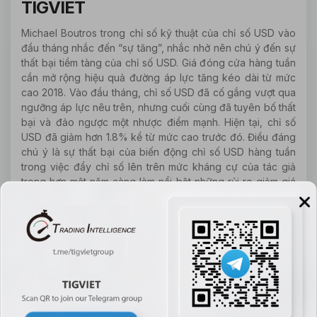
TIGVIET
Michael Boutros trong chỉ số kỹ thuật của chỉ số USD vào
đầu tháng nhắc đến “sự tăng”, nhắc nhở nên chú ý đến sự
thất bại tiềm tàng của chỉ số USD. Giá đóng cửa hàng tuần
cần mở rộng hiệu quả đường áp lực tăng kéo dài từ mức
cao 2018. Vào đầu tháng, chỉ số USD đã cố gắng vượt qua
ngưỡng áp lực nêu trên, nhưng cuối cùng đã tuyên bố thất
bại và đảo ngược một nhược điểm mạnh. Hiện tại, chỉ số
USD đã giảm hơn 1.8% kể từ mức cao trước đó. Điều đáng
chú ý là sự thất bại của biến động chỉ số USD hàng tuần
trong việc đẩy chỉ số lên trên mức kháng cự của tác giả
trong hơn một năm càng làm nổi bật những rủi ro giảm giá
đối với chỉ số USD.
Chỉ số USD hàng tuần