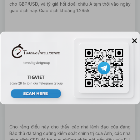
cho GBP/USD, và tỷ giá hối đoái châu Á tạm thời vào ngày
giao dịch này. Giao dịch khoảng 1.2955.
Thủ tướng Anh, ông Vladimir Johnson bày tỏ sự đánh giá
cao về thỏa thuận Brexit của mình trong bài phát biểu của
Liên đoàn Công nghiệp Anh (CBI), và sự kiện này cũng có
thể chứng kiến các nhà lãnh đạo đảng khác bám sát
chương trình nghị sự của họ. Điều đáng chú ý là các thẩm
phán tại thời điểm đó đã cấm đảng Dân chủ Tự do và Đảng
Quốc gia Scotland tham gia cuộc tranh luận "đối đầu" trên
truyền hình độc lập của Anh. Kết quả của cuộc tranh luận
sẽ được công bố vào ngày 19/11.
Cho rằng điều này cho thấy các nhà lãnh đạo của đảng
Bảo thủ đã tăng cường kiểm soát chính trị của Anh, các nhà
giao dịch GBP đã bỏ qua những nhận xét gần đây của EU.