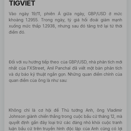
TIGVIET
Vào ngày 19/11, phiên Á giữa ngày, GBP/USD ở mức
khoảng 1.2955. Trong ngày, tỷ giá hối đoái giảm mạnh
xuống mức thấp 1.2938, nhưng sau đó tăng trở lại từ thời
điểm đó.
Đối với xu hướng tiếp theo của GBP/USD, nhà phân tích mới
nhất của FXStreet, Anil Panchal đã viết một bản phân tích
và dự báo kỹ thuật ngắn gọn. Những quan điểm chính của
quan điểm của ông là như sau:
Không chỉ là cơ hội để Thủ tướng Anh, ông Vladimir
Johnson giành chiến thắng trong cuộc bầu cử tháng 12, mà
quyết định gần đây loại trừ các đảng nhỏ khỏi cuộc tranh
luận bầu cử trên truyền hình độc lập của Anh cũng có lợi