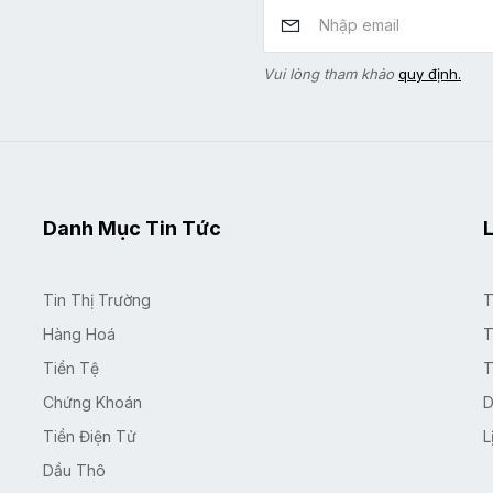
Vui lòng tham khảo
quy định.
Danh Mục Tin Tức
L
Tin Thị Trường
T
Hàng Hoá
T
Tiền Tệ
T
Chứng Khoán
D
Tiền Điện Tử
L
Dầu Thô