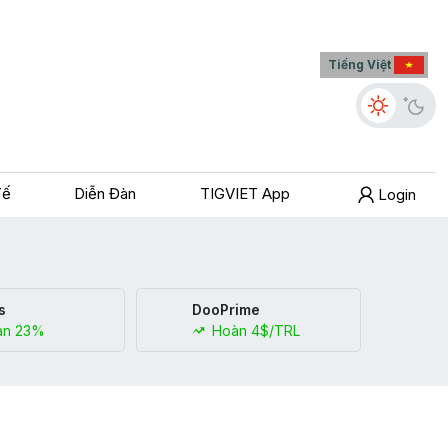
Tiếng Việt
Tế
Diễn Đàn
TIGVIET App
Login
s
DooPrime
n 23%
Hoàn 4$/TRL