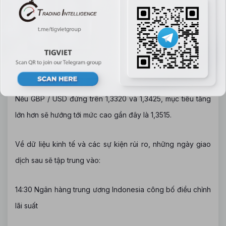
Mặt khác, nếu GBP / USD tăng trở lại trên ngưỡng hỗ trợ
trước đó và chuyển sang ngưỡng kháng cự 1.3125, nó sẽ
tiếp tục vượt qua mức thoái lui Fib 23,6% là 1,3145 và có
thể quay trở lại mức thấp thứ hai gần 1,3320.
Nếu GBP / USD đứng trên 1,3320 và 1,3425, mục tiêu tăng
lớn hơn sẽ hướng tới mức cao gần đây là 1,3515.
Về dữ liệu kinh tế và các sự kiện rủi ro, những ngày giao
dịch sau sẽ tập trung vào:
14:30 Ngân hàng trung ương Indonesia công bố điều chỉnh
lãi suất