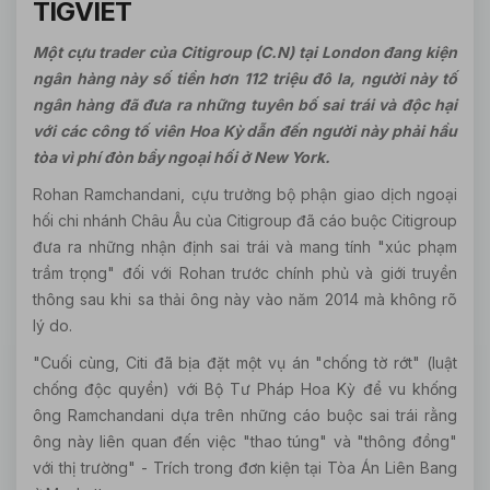
TIGVIET
Một cựu trader của Citigroup (C.N) tại London đang kiện
ngân hàng này số tiền hơn 112 triệu đô la, người này tố
ngân hàng đã đưa ra những tuyên bố sai trái và độc hại
với các công tố viên Hoa Kỳ dẫn đến người này phải hầu
tòa vì phí đòn bẩy ngoại hối ở New York.
Rohan Ramchandani, cựu trưởng bộ phận giao dịch ngoại
hối chi nhánh Châu Âu của Citigroup đã cáo buộc Citigroup
đưa ra những nhận định sai trái và mang tính "xúc phạm
trầm trọng" đối với Rohan trước chính phủ và giới truyền
thông sau khi sa thải ông này vào năm 2014 mà không rõ
lý do.
"Cuối cùng, Citi đã bịa đặt một vụ án "chống tờ rớt" (luật
chống độc quyền) với Bộ Tư Pháp Hoa Kỳ để vu khống
ông Ramchandani dựa trên những cáo buộc sai trái rằng
ông này liên quan đến việc "thao túng" và "thông đồng"
với thị trường" - Trích trong đơn kiện tại Tòa Án Liên Bang