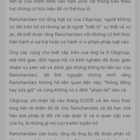
tiền tệ của chính mình vào năm 2016 với thông báo thiếu
hụt chứng cứ hữu hiệu để có thể truy tố.
Ramchandani nói rằng luật sư của Citigroup, người không
có tên trên hồ sơ nhưng lại là người "biết rõ" sự thật về vụ
án, đã biết được rằng Ramchandani vốn không cố tình thực
hiện hành vi sai trái hoặc có hành vi vi phạm pháp luật nào.
Ông này cũng cho biết cấp trên của ông ta ở Citigroup,
một nhà giao dịch ngoại hối có kinh nghiệm đã được giao
nhiệm vụ xem xét và đánh giá những thông tin liên lạc của
Ramchandani, đã tình nguyện chứng minh rằng
Ramchandani không hề liên quan đến việc "thông đồng
hay sửa giá" và cũng không có ý định "phạm tội" nào cả.
Citigroup chỉ nhận tội vào tháng 5/2015 về âm mưu thao
túng tiền tệ nhằm đổ lỗi cho Ramchandani và để hạn chế
hậu quả pháp lý đối với cấp quản lý và sĩ quan cấp cao
của họ, là những gì mà cựu trader tuyên bố.
Ramchandani cáo buộc rằng dù ông ấy đã được phán vô