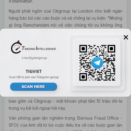
ở Manhattan.
Người phát ngôn của Citigroup tại London cho biết ngân
hàng bác bỏ các cáo buộc và sẽ chống lại vụ kiện. "Những
gì ông Ramchandani nói về việc chúng tôi vu không ông
ấy là không đúng và chúng tôi sẽ tranh luận đến cùng"
Bồi thẩm đoàn ở New York năm ngoài đã phán
Ramchandani vô tội, cùng với hai nhà giao dịch tiền tệ ở
Luân Đôn khác, trong vụ kiện ông này có mưu đồ gian lận
tỷ giá hối đoái ở thị trường có mức giao dịch 5.3 triệu đô-la
mỗi ngày chỉ sau vài giờ suy tính cân nhắc.
Phán quyết này là một đòn giáng mạnh vào chính quyền
Hoa Kỳ, cùng với cơ quan Quản lý Tài chính Anh (FCA) sau
khi tổ chức này đã phạt một số ngân hàng lớn trên thế giới -
bao gồm cả Citigroup - một khoản phạt tầm 10 triệu đô-la
trong vụ bê bối ngoại hối này.
Văn phòng gian lận nghiêm trọng (Serious Fraud Office -
SFO) của Anh đã từ bỏ cuộc điều tra về cáo buộc gian lận