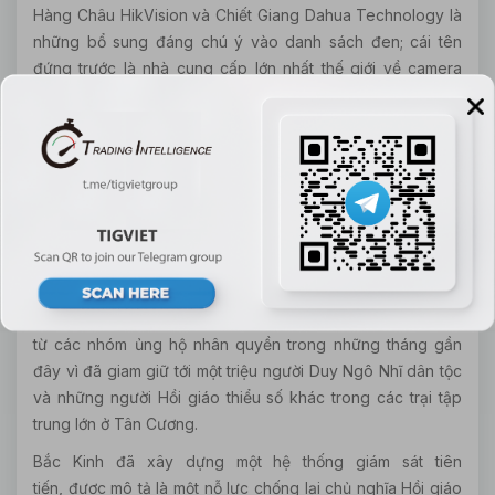
Hàng Châu HikVision và Chiết Giang Dahua Technology là
những bổ sung đáng chú ý vào danh sách đen; cái tên
đứng trước là nhà cung cấp lớn nhất thế giới về camera
giám sát, còn cái thứ hai (cũng về mảng camera giám sát)
bị cáo buộc đã phát hành bản cập nhật phần mềm lừa đảo
để sửa các lỗ hổng của các thiết bị phần cứng của nó, sau
vụ tấn công DDoS lớn nhất trong lịch sử. Với việc giao dịch
cổ phiếu HikVision hiện đang bị đình trệ, nhà cung cấp
Ambarella ở Mỹ của họ đã giảm hơn -12% sau nhiều giờ
giao dịch, khi mà có tin đồn doanh thu hàng năm HikVision
đem về cho Ambarella từ khoảng “17 trở lên”
Trung Quốc đã phải đối mặt với sự lên án ngày càng tăng
từ các nhóm ủng hộ nhân quyền trong những tháng gần
đây vì đã giam giữ tới một triệu người Duy Ngô Nhĩ dân tộc
và những người Hồi giáo thiểu số khác trong các trại tập
trung lớn ở Tân Cương.
Bắc Kinh đã xây dựng một hệ thống giám sát tiên
tiến, được mô tả là một nỗ lực chống lại chủ nghĩa Hồi giáo