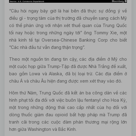
“Câu hỏi ngay bây giờ là hai bên đã thực sự đồng ý về
điều gì - trọng tâm của thị trường đã chuyển sang cách Mỹ
có thể phản ứng với nhận xét thuế quan của Trung Quốc
tối nay hoặc trong những ngày tới” ông Tommy Xie, một
nhà kinh tế tại Oversea-Chinese Banking Corp cho biết
“Các nhà đầu tư vẫn đang thận trọng”.
Theo một nguồn tin đang tin cậy, các địa điểm ở Mỹ cho
một cuộc họp giữa Trump-Tập đã được Nhà Trắng đề xuất,
bao gồm Lowa và Alaska, đã bị loại trừ. Các địa điểm ở
châu Á và châu Âu hiện đang được xem xét thay vào đó.
Hôm thứ Năm, Trung Quốc đã kết án ba công dân về các
hình phạt tối đa đối với việc buôn lậu fentanyl cho Hoa Kỳ,
một trong những động thái cao cấp nhất của họ đối với
dòng thuốc giảm đau opioid bất hợp pháp mà Trump đã
tranh cãi trong các cuộc đàm phán thương mại rộng lớn
hơn giữa Washington và Bắc Kinh.