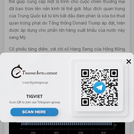
thể giúp cung cấp một lộ trình cho cuộc chiến thương mại
đã bao trùm lên nền kinh tế thế giới. Mục đích quan trọng
của Trung Quốc kể từ khi bắt đầu đàm phán là xóa bỏ thuế
quan trừng phạt do Tổng thống Donald Trump áp đặt, hiện
được áp dụng cho phần lớn hàng xuất khẩu của nước này
sang Mỹ.
Cổ phiếu tăng điểm, với chỉ số Hang Seng của Hồng Kông
tăng 0,6%. Hợp đồng tương lai chứng khoán Mỹ và châu
Âu tăng vọt. Đồng nhân dân tệ mạnh lên.