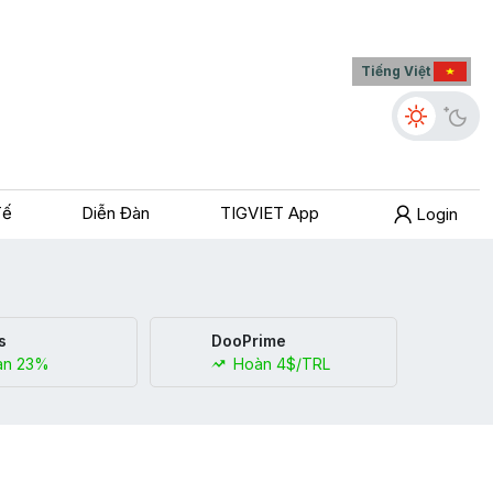
Tiếng Việt
Tế
Diễn Đàn
TIGVIET App
Login
s
DooPrime
n 23%
Hoàn 4$/TRL