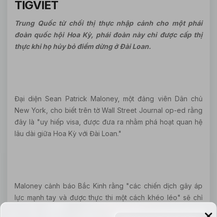
TIGVIET
Trung Quốc từ chối thị thực nhập cảnh cho một phái
đoàn quốc hội Hoa Kỳ, phái đoàn này chỉ được cấp thị
thực khi họ hủy bỏ điểm dừng ở Đài Loan.
Đại diện Sean Patrick Maloney, một đảng viên Dân chủ
New York, cho biết trên tờ Wall Street Journal op-ed rằng
đây là "uy hiếp visa, được đưa ra nhằm phá hoạt quan hệ
lâu dài giữa Hoa Kỳ với Đài Loan."
Maloney cảnh báo Bắc Kinh rằng "các chiến dịch gây áp
lực mạnh tay và được thực thi một cách khéo léo" sẽ chỉ
"tiếp thêm sự ủng hộ của quốc hội cho Đài Loan." Ông nói