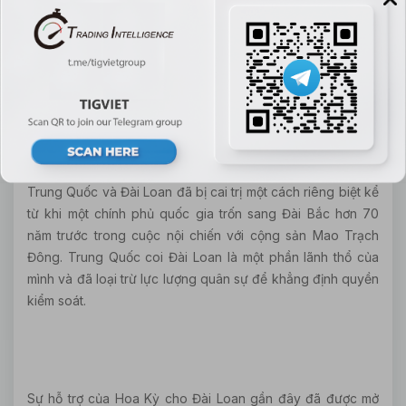
rằng ông sẽ tìm cách để Quốc hội "củng cố sự ủng hộ của
Mỹ cho Đài Loan" trong những tháng tới, mặc dù không
đưa ra bất kỳ dấu hiệu nào cho thấy các nhà lãnh đạo
quốc hội hoặc Nhà Trắng đã đồng thuận với ý định của
ông.
Trung Quốc và Đài Loan đã bị cai trị một cách riêng biệt kể
từ khi một chính phủ quốc gia trốn sang Đài Bắc hơn 70
năm trước trong cuộc nội chiến với cộng sản Mao Trạch
Đông. Trung Quốc coi Đài Loan là một phần lãnh thổ của
mình và đã loại trừ lực lượng quân sự để khẳng định quyền
kiểm soát.
Sự hỗ trợ của Hoa Kỳ cho Đài Loan gần đây đã được mở