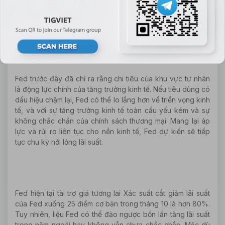
số đầu tư kinh doanh). Nó sẽ giảm 0.1% và giảm 0.6%
trong tháng 8. Dữ liệu kinh tế yếu có thể khiến USD giảm
giá.
Fed trước đây đã chỉ ra rằng chi tiêu của khu vực tư nhân
là động lực chính của tăng trưởng kinh tế. Nếu tiêu dùng có
dấu hiệu chậm lại, Fed có thể lo lắng hơn về triển vọng kinh
tế, và với sự tăng trưởng kinh tế toàn cầu yếu kém và sự
không chắc chắn của chính sách thương mại. Mang lại áp
lực và rủi ro liên tục cho nền kinh tế, Fed dự kiến sẽ tiếp
tục chu kỳ nới lỏng lãi suất.
Fed hiện tại tài trợ giá tương lai Xác suất cắt giảm lãi suất
của Fed xuống 25 điểm cơ bản trong tháng 10 là hơn 80%.
Tuy nhiên, liệu Fed có thể đảo ngược bốn lần tăng lãi suất
trong năm ngoái hay không vẫn chưa chắc chắn. Mặc dù