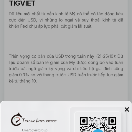
TIGVIET
Dữ liệu mới nhất từ nền kinh tế Mỹ có thể có tác động tiêu
cực đến USD, vì những lo ngại về suy thoái kinh tế đã
khiến Fed chịu áp lực phải cắt giảm lãi suất.
Triển vọng cơ bản của USD trong tuần này (21-25/10): Dữ
liệu doanh số bán lẻ giảm của Mỹ được công bố vào tuần
trước bất ngờ giảm kỳ vọng và chi tiêu hộ gia đình cũng
giảm 0.3% so với tháng trước. USD tuần trước tiếp tục giảm
kể từ tháng 10.
Lịch tài chính tuần này, tập trung vào dữ liệu đơn đặt hàng
lâu bền của Mỹ vào tháng 9, dự kiến sẽ giảm 0.6% giá trị
ban đầu của các đơn đặt hàng lâu bền trong tháng 9,
ngoại trừ các đơn đặt hàng vốn không phòng thủ (một chỉ