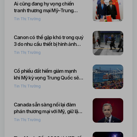
Ai cũng đang hy vọng chiến
tranh thương mại Mỹ–Trung
sớm đi đến hồi kết
Tin Thị Trường
Canon có thể gặp khó trong quý
3 do nhu cầu thiết bị hình ảnh
yếu và chi phí sản xuất tăng
Tin Thị Trường
Cổ phiếu đất hiếm giảm mạnh
khi Mỹ kỳ vọng Trung Quốc sẽ
trì hoãn kiểm soát xuất khẩu
Tin Thị Trường
Canada sẵn sàng nối lại đàm
phán thương mại với Mỹ, giữ lập
trường bình tĩnh trước căng
Tin Thị Trường
thẳng leo thang