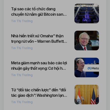
Tại sao các tổ chức đang
chuyển từ nắm giữ Bitcoin sang
đầu tư cơ sở hạ tầng khai thác
Tin Thị Trường
Nhà hiền triết xứ Omaha” thận
trọng rút vốn – Warren Buffett
duy trì bán ròng cổ phiếu suốt 3
Tin Thị Trường
năm liền trước thềm chuyển
giao quyền lực tại Berkshire
Meta giảm mạnh sau báo cáo lợi
nhuận gây thất vọng: Cơ hội hay
cảnh báo cho nhà đầu tư?
Tin Thị Trường
Từ “đối tác chiến lược” đến “đối
tác giao dịch”: Washington lạnh
nhạt với New Delhi giữa lúc hâm
Tin Thị Trường
nóng quan hệ với Bắc Kinh