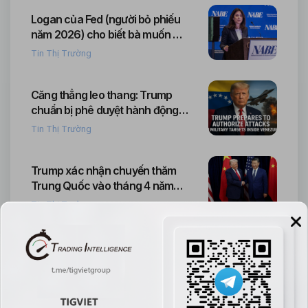
Logan của Fed (người bỏ phiếu
năm 2026) cho biết bà muốn giữ
nguyên lãi suất
Tin Thị Trường
Căng thẳng leo thang: Trump
chuẩn bị phê duyệt hành động
quân sự nhắm vào Venezuela
Tin Thị Trường
Trump xác nhận chuyến thăm
Trung Quốc vào tháng 4 năm
sau
Tin Thị Trường
Vụ tấn công mạng vào Jaguar
Land Rover gây thiệt hại 1,9 tỷ
bảng, phơi bày điểm yếu an ninh
Tin Thị Trường
mạng của nước Anh