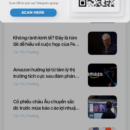
Cơn sốt AI chưa hạ nhiệt: Phố
Wall lập kỷ lục mới khi dòng tiền
tiếp tục đổ vào cổ phiếu công
Tin Thị Trường
nghệ
Không rành kinh tế? Đây là tóm
tắt dễ hiểu về cuộc họp của Fed
hôm nay
Tin Thị Trường
Amazon hưởng lợi từ tâm lý thị
trường tích cực sau đàm phán
Mỹ–Trung, nhà đầu tư kỳ vọng
Tin Thị Trường
đà phục hồi mạnh
Cổ phiếu châu Âu chuyển sắc
đỏ trước mùa báo cáo lợi nhuận
và cuộc họp Fed; Novartis dẫn
Tin Thị Trường
đầu đà giảm